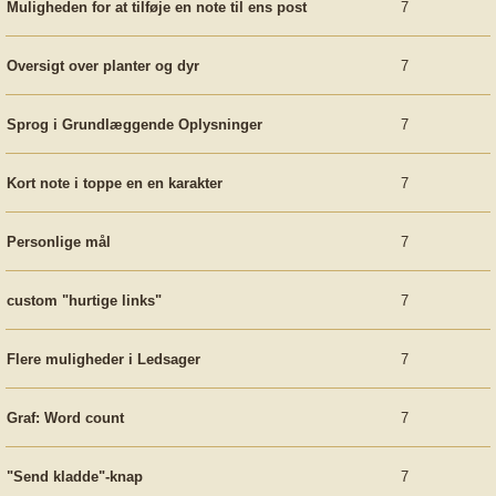
Muligheden for at tilføje en note til ens post
7
Oversigt over planter og dyr
7
Sprog i Grundlæggende Oplysninger
7
Kort note i toppe en en karakter
7
Personlige mål
7
custom "hurtige links"
7
Flere muligheder i Ledsager
7
Graf: Word count
7
"Send kladde"-knap
7