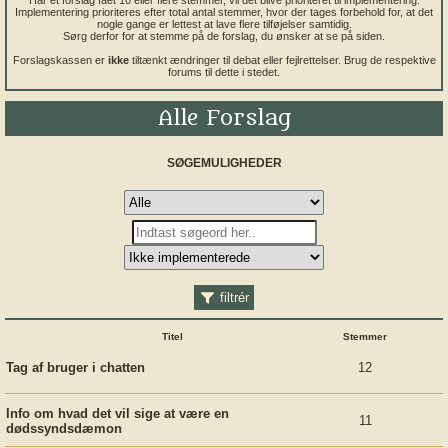
Har et forslag fået 10 eller flere stemmer, vil det blive prioriteret til implementering.
Implementering prioriteres efter total antal stemmer, hvor der tages forbehold for, at det
nogle gange er lettest at lave flere tilføjelser samtidig.
Sørg derfor for at stemme på de forslag, du ønsker at se på siden.
Forslagskassen er
ikke
tiltænkt ændringer til debat eller fejlrettelser. Brug de respektive
forums til dette i stedet.
Alle Forslag
SØGEMULIGHEDER
filtrér
Titel
Stemmer
Tag af bruger i chatten
12
Info om hvad det vil sige at være en
11
dødssyndsdæmon