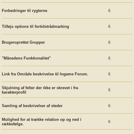
Forbedringer til rygterne
6
Tilføjs options til fortidstrådmarking
6
Brugeroprettet Grupper
6
"Månedens Funktionalitet"
6
Link fra Område beskrivelse til Ingame Forum.
6
Skjulning af felter der ikke er skrevet i fra
6
karakterprofil
Samling af beskrivelser af steder
6
Mulighed for at trække relation op og ned i
6
rækkefølge.