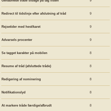
Genåbnede tråde tilbage på tag listen
9
Redirect til tidslinje efter afslutning af tråd
9
Rejsetider med hest/karet
9
Advarsels procenter
9
Se tagget karakter på mobilen
8
Resume af tråd (afsluttede tråde)
8
Redigering af nominering
8
Notifikationslyd
8
At markere tråde færdige/afbrudt
8