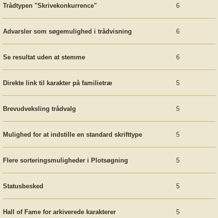
Trådtypen "Skrivekonkurrence"
6
Advarsler som søgemulighed i trådvisning
6
Se resultat uden at stemme
6
Direkte link til karakter på familietræ
5
Brevudveksling trådvalg
5
Mulighed for at indstille en standard skrifttype
5
Flere sorteringsmuligheder i Plotsøgning
5
Statusbesked
5
Hall of Fame for arkiverede karakterer
5