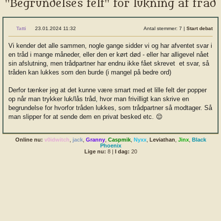
"Begrundelses felt" for lukning af tråd
Tatti
23.01.2024 11:32
Antal stemmer: 7
|
Start debat
Vi kender det alle sammen, nogle gange sidder vi og har afventet svar i
en tråd i mange måneder, eller den er kørt død - eller har alligevel nået
sin afslutning, men trådpartner har endnu ikke fået skrevet et svar, så
tråden kan lukkes som den burde (i mangel på bedre ord)
Derfor tænker jeg at det kunne være smart med et lille felt der popper
op når man trykker luk/lås tråd, hvor man frivilligt kan skrive en
begrundelse for hvorfor tråden lukkes, som trådpartner så modtager. Så
man slipper for at sende dem en privat besked etc. 😌
Online nu:
v0idwitch
,
jack
,
Granny
,
Caspmik
,
Nyxx
,
Leviathan
,
Jinx
,
Black
Phoenix
Lige nu:
8
|
I dag:
20