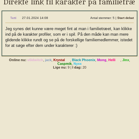
Direkte link til karakter på familietræ
Tatti
27.01.2024 14:08
Antal stemmer: 5
|
Start debat
Jeg synes det kunne være meget fint at man i familietræet, kan klikke
ind på de karakter profiler, som er i spil. På den måde kan man mere
glidende klikke rundt og se på de forskellige familiemedlemmer, istedet
for at søge efter dem under karakterer :)
Online nu:
v0idwitch
,
jack
,
Krystal
,
Black Phoenix
,
Mong
,
Helli
,
Jinx
,
Caspmik
,
Nyxx
Lige nu:
9
|
I dag:
20