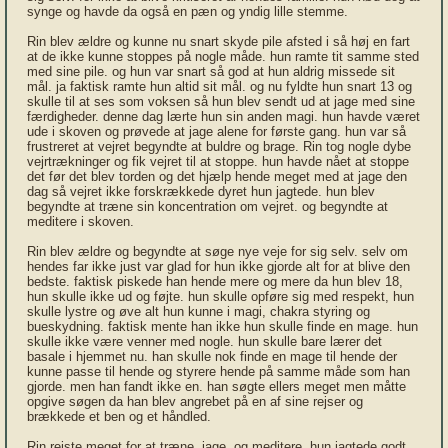
synge og havde da også en pæn og yndig lille stemme.
Rin blev ældre og kunne nu snart skyde pile afsted i så høj en fart
at de ikke kunne stoppes på nogle måde. hun ramte tit samme sted
med sine pile. og hun var snart så god at hun aldrig missede sit
mål. ja faktisk ramte hun altid sit mål. og nu fyldte hun snart 13 og
skulle til at ses som voksen så hun blev sendt ud at jage med sine
færdigheder. denne dag lærte hun sin anden magi. hun havde været
ude i skoven og prøvede at jage alene for første gang. hun var så
frustreret at vejret begyndte at buldre og brage. Rin tog nogle dybe
vejrtrækninger og fik vejret til at stoppe. hun havde nået at stoppe
det før det blev torden og det hjælp hende meget med at jage den
dag så vejret ikke forskrækkede dyret hun jagtede. hun blev
begyndte at træne sin koncentration om vejret. og begyndte at
meditere i skoven.
Rin blev ældre og begyndte at søge nye veje for sig selv. selv om
hendes far ikke just var glad for hun ikke gjorde alt for at blive den
bedste. faktisk piskede han hende mere og mere da hun blev 18,
hun skulle ikke ud og føjte. hun skulle opføre sig med respekt, hun
skulle lystre og øve alt hun kunne i magi, chakra styring og
bueskydning. faktisk mente han ikke hun skulle finde en mage. hun
skulle ikke være venner med nogle. hun skulle bare lærer det
basale i hjemmet nu. han skulle nok finde en mage til hende der
kunne passe til hende og styrere hende på samme måde som han
gjorde. men han fandt ikke en. han søgte ellers meget men måtte
opgive søgen da han blev angrebet på en af sine rejser og
brækkede et ben og et håndled.
Rin rejste meget for at træne. jage, og meditere. hun jagtede godt