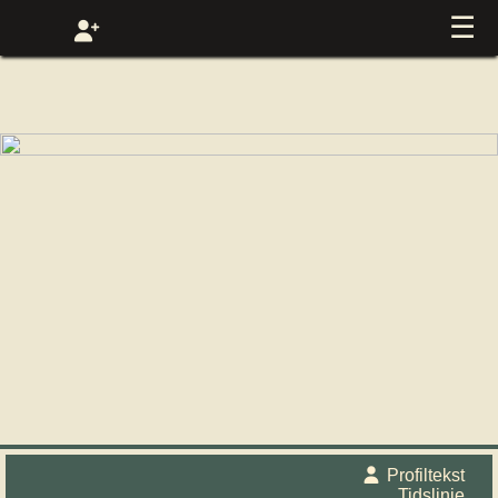
☰
Profiltekst
Tidslinje