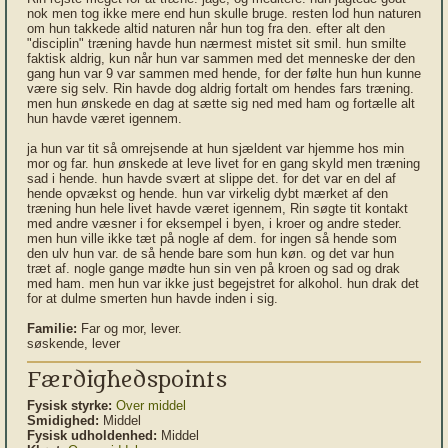
nok men tog ikke mere end hun skulle bruge. resten lod hun naturen
om hun takkede altid naturen når hun tog fra den. efter alt den
"disciplin" træning havde hun nærmest mistet sit smil. hun smilte
faktisk aldrig, kun når hun var sammen med det menneske der den
gang hun var 9 var sammen med hende, for der følte hun hun kunne
være sig selv. Rin havde dog aldrig fortalt om hendes fars træning.
men hun ønskede en dag at sætte sig ned med ham og fortælle alt
hun havde været igennem.
ja hun var tit så omrejsende at hun sjældent var hjemme hos min
mor og far. hun ønskede at leve livet for en gang skyld men træning
sad i hende. hun havde svært at slippe det. for det var en del af
hende opvækst og hende. hun var virkelig dybt mærket af den
træning hun hele livet havde været igennem, Rin søgte tit kontakt
med andre væsner i for eksempel i byen, i kroer og andre steder.
men hun ville ikke tæt på nogle af dem. for ingen så hende som
den ulv hun var. de så hende bare som hun køn. og det var hun
træt af. nogle gange mødte hun sin ven på kroen og sad og drak
med ham. men hun var ikke just begejstret for alkohol. hun drak det
for at dulme smerten hun havde inden i sig.
Familie:
Far og mor, lever.
søskende, lever
Færdighedspoints
Fysisk styrke:
Over middel
Smidighed:
Middel
Fysisk udholdenhed:
Middel