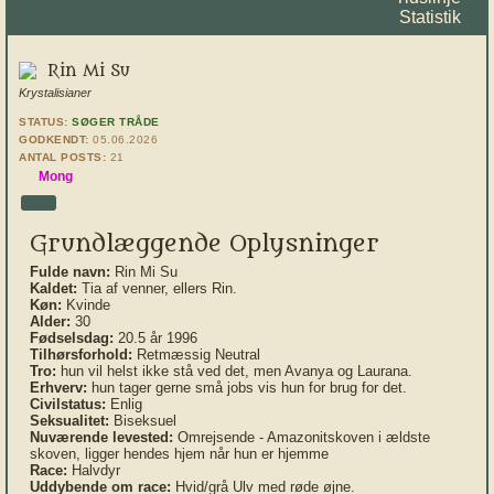
Statistik
Rin Mi Su
Krystalisianer
STATUS:
SØGER TRÅDE
GODKENDT:
05.06.2026
ANTAL POSTS:
21
Mong
Grundlæggende Oplysninger
Fulde navn:
Rin Mi Su
Kaldet:
Tia af venner, ellers Rin.
Køn:
Kvinde
Alder:
30
Fødselsdag:
20.5 år 1996
Tilhørsforhold:
Retmæssig Neutral
Tro:
hun vil helst ikke stå ved det, men Avanya og Laurana.
Erhverv:
hun tager gerne små jobs vis hun for brug for det.
Civilstatus:
Enlig
Seksualitet:
Biseksuel
Nuværende levested:
Omrejsende - Amazonitskoven i ældste
skoven, ligger hendes hjem når hun er hjemme
Race:
Halvdyr
Uddybende om race:
Hvid/grå Ulv med røde øjne.