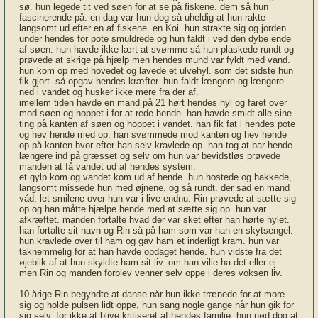
sø. hun legede tit ved søen for at se på fiskene. dem så hun
fascinerende på. en dag var hun dog så uheldig at hun rakte
langsomt ud efter en af fiskene. en Koi. hun strakte sig og jorden
under hendes for pote smuldrede og hun faldt i ved den dybe ende
af søen. hun havde ikke lært at svømme så hun plaskede rundt og
prøvede at skrige på hjælp men hendes mund var fyldt med vand.
hun kom op med hovedet og lavede et ulvehyl. som det sidste hun
fik gjort. så opgav hendes kræfter. hun faldt længere og længere
ned i vandet og husker ikke mere fra der af.
imellem tiden havde en mand på 21 hørt hendes hyl og faret over
mod søen og hoppet i for at rede hende. han havde smidt alle sine
ting på kanten af søen og hoppet i vandet. han fik fat i hendes pote
og hev hende med op. han svømmede mod kanten og hev hende
op på kanten hvor efter han selv kravlede op. han tog at bar hende
længere ind på græsset og selv om hun var bevidstløs prøvede
manden at få vandet ud af hendes system.
et gylp kom og vandet kom ud af hende. hun hostede og hakkede,
langsomt missede hun med øjnene. og så rundt. der sad en mand
våd, let smilene over hun var i live endnu. Rin prøvede at sætte sig
op og han måtte hjælpe hende med at sætte sig op. hun var
afkræftet. manden fortalte hvad der var sket efter han hørte hylet.
han fortalte sit navn og Rin så på ham som var han en skytsengel.
hun kravlede over til ham og gav ham et inderligt kram. hun var
taknemmelig for at han havde opdaget hende. hun vidste fra det
øjeblik af at hun skyldte ham sit liv. om han ville ha det eller ej.
men Rin og manden forblev venner selv oppe i deres voksen liv.
10 årige Rin begyndte at danse når hun ikke trænede for at more
sig og holde pulsen lidt oppe, hun sang nogle gange når hun gik for
sig selv. for ikke at blive kritiseret af hendes familie. hun nød dog at