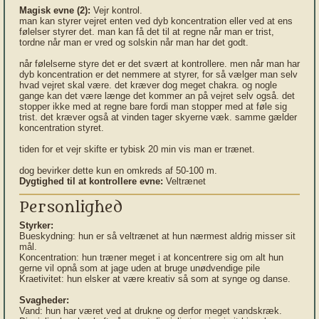
Magisk evne (2):
Vejr kontrol.
man kan styrer vejret enten ved dyb koncentration eller ved at ens
følelser styrer det. man kan få det til at regne når man er trist,
tordne når man er vred og solskin når man har det godt.
når følelserne styre det er det svært at kontrollere. men når man har
dyb koncentration er det nemmere at styrer, for så vælger man selv
hvad vejret skal være. det kræver dog meget chakra. og nogle
gange kan det være længe det kommer an på vejret selv også. det
stopper ikke med at regne bare fordi man stopper med at føle sig
trist. det kræver også at vinden tager skyerne væk. samme gælder
koncentration styret.
tiden for et vejr skifte er tybisk 20 min vis man er trænet.
dog bevirker dette kun en omkreds af 50-100 m.
Dygtighed til at kontrollere evne:
Veltrænet
Personlighed
Styrker:
Bueskydning: hun er så veltrænet at hun nærmest aldrig misser sit
mål.
Koncentration: hun træner meget i at koncentrere sig om alt hun
gerne vil opnå som at jage uden at bruge unødvendige pile
Kraetivitet: hun elsker at være kreativ så som at synge og danse.
Svagheder:
Vand: hun har været ved at drukne og derfor meget vandskræk.