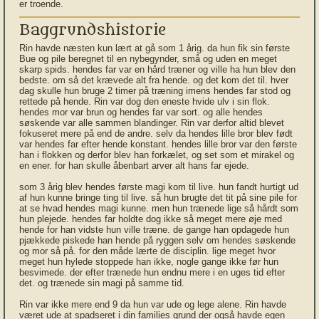
er troende.
Baggrundshistorie
Rin havde næsten kun lært at gå som 1 årig. da hun fik sin første
Bue og pile beregnet til en nybegynder, små og uden en meget
skarp spids. hendes far var en hård træner og ville ha hun blev den
bedste. om så det krævede alt fra hende. og det kom det til. hver
dag skulle hun bruge 2 timer på træning imens hendes far stod og
rettede på hende. Rin var dog den eneste hvide ulv i sin flok.
hendes mor var brun og hendes far var sort. og alle hendes
søskende var alle sammen blandinger. Rin var derfor altid blevet
fokuseret mere på end de andre. selv da hendes lille bror blev født
var hendes far efter hende konstant. hendes lille bror var den første
han i flokken og derfor blev han forkælet, og set som et mirakel og
en ener. for han skulle åbenbart arver alt hans far ejede.
som 3 årig blev hendes første magi kom til live. hun fandt hurtigt ud
af hun kunne bringe ting til live. så hun brugte det tit på sine pile for
at se hvad hendes magi kunne. men hun trænede lige så hårdt som
hun plejede. hendes far holdte dog ikke så meget mere øje med
hende for han vidste hun ville træne. de gange han opdagede hun
pjækkede piskede han hende på ryggen selv om hendes søskende
og mor så på. for den måde lærte de disciplin. lige meget hvor
meget hun hylede stoppede han ikke, nogle gange ikke før hun
besvimede. der efter trænede hun endnu mere i en uges tid efter
det. og trænede sin magi på samme tid.
Rin var ikke mere end 9 da hun var ude og lege alene. Rin havde
været ude at spadseret i din families grund der også havde egen