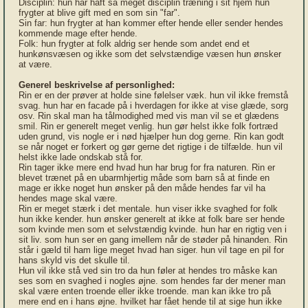
Disciplin: hun har haft så meget disciplin træning i sit hjem hun
frygter at blive gift med en som sin "far".
Sin far: hun frygter at han kommer efter hende eller sender hendes
kommende mage efter hende.
Folk: hun frygter at folk aldrig ser hende som andet end et
hunkønsvæsen og ikke som det selvstændige væsen hun ønsker
at være.
Generel beskrivelse af personlighed:
Rin er en der prøver at holde sine følelser væk. hun vil ikke fremstå
svag. hun har en facade på i hverdagen for ikke at vise glæde, sorg
osv. Rin skal man ha tålmodighed med vis man vil se et glædens
smil. Rin er generelt meget venlig. hun gør helst ikke folk fortræd
uden grund, vis nogle er i nød hjælper hun dog gerne. Rin kan godt
se når noget er forkert og gør gerne det rigtige i de tilfælde. hun vil
helst ikke lade ondskab stå for.
Rin tager ikke mere end hvad hun har brug for fra naturen. Rin er
blevet trænet på en ubarmhjertig måde som barn så at finde en
mage er ikke noget hun ønsker på den måde hendes far vil ha
hendes mage skal være.
Rin er meget stærk i det mentale. hun viser ikke svaghed for folk
hun ikke kender. hun ønsker generelt at ikke at folk bare ser hende
som kvinde men som et selvstændig kvinde. hun har en rigtig ven i
sit liv. som hun ser en gang imellem når de støder på hinanden. Rin
står i gæld til ham lige meget hvad han siger. hun vil tage en pil for
hans skyld vis det skulle til.
Hun vil ikke stå ved sin tro da hun føler at hendes tro måske kan
ses som en svaghed i nogles øjne. som hendes far der mener man
skal være enten troende eller ikke troende. man kan ikke tro på
mere end en i hans øjne. hvilket har fået hende til at sige hun ikke