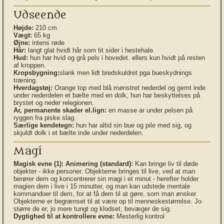
Udseende
Højde:
210 cm
Vægt:
65 kg
Øjne:
intens røde
Hår:
langt glat hvidt hår som tit sider i hestehale.
Hud:
hun har hvid og grå pels i hovedet. ellers kun hvidt på resten
af kroppen.
Kropsbygning:
slank men lidt bredskuldret pga bueskydnings
træning.
Hverdagstøj:
Orange top med blå mønstret nederdel og gemt inde
under nederdelen et bælte med en dolk, hun har beskyttelses på
brystet og neder relegionen.
Ar, permanente skader el.lign:
en masse ar under pelsen på
ryggen fra piske slag.
Særlige kendetegn:
hun har altid sin bue og pile med sig, og
skjuldt dolk i et bælte inde under nederdelen.
Magi
Magisk evne (1):
Animering (standard):
Kan bringe liv til døde
objekter - ikke personer. Objekterne bringes til live, ved at man
berører dem og koncentrerer sin magi i et minut - herefter holder
magien dem i live i 15 minutter, og man kan udstede mentale
kommandoer til dem, for at få dem til at gøre, som man ønsker.
Objekterne er begrænset til at være op til menneskestørrelse. Jo
større de er, jo mere tungt og klodset, bevæger de sig.
Dygtighed til at kontrollere evne:
Mesterlig kontrol