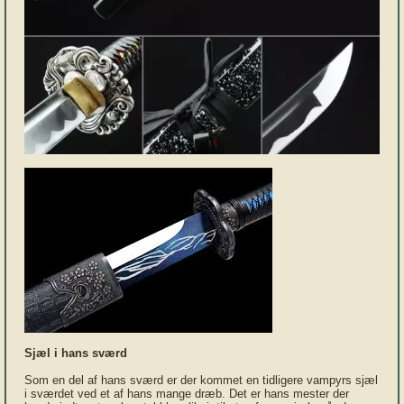
Sjæl i hans sværd
Som en del af hans sværd er der kommet en tidligere vampyrs sjæl
i sværdet ved et af hans mange dræb. Det er hans mester der