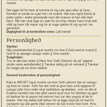
mester.
Det tager tid for ham at komme til sig selv igen efter at have
formået at sende en sjæl ind i sit sværd. Han kan også formå at
putte sjæle i andre genstande men det kræver at han slår ihjel
først. Når han skal tage en sjæl fra en krop vibrere hans krop helt
vildt og hans hår rejser sig for at suge sjælen til sig og ind i en
genstand.
Dygtighed til at kontrollere evne:
Lidt trænet
Personlighed
Styrker:
Høj smertetærskel || Loyal overfor sin bror || God med et sværd ||
God til at opsøge vampyr reder || Sine sanser
Svagheder:
Tror at alle kan redes || Hans bror Seth (Selvom de på "papiret
skulle være ærkefjender) || Tænker aldrig på sit velværd || Tænker
for meget på sin brors bedste
Generel beskrivelse af personlighed:
Kain er MEGET loyal overfor sin bror Seth selvom han er vampyr
og Kain er varulv. Seth har det med at give ham små opgaver til
vampyr jobs hvor reder skal nedlukkes og dræbes. som en del af
Erathus familien har han altid været loyal over for familien og gjort
sit bedste for at passe ind selvom han var den yngste af de to
brødre. Han har aldrig haft behov for at ligge skjul på sit had for
vampyrer og slår gerne ihjel selvom de kan koste ham livet. Hvis