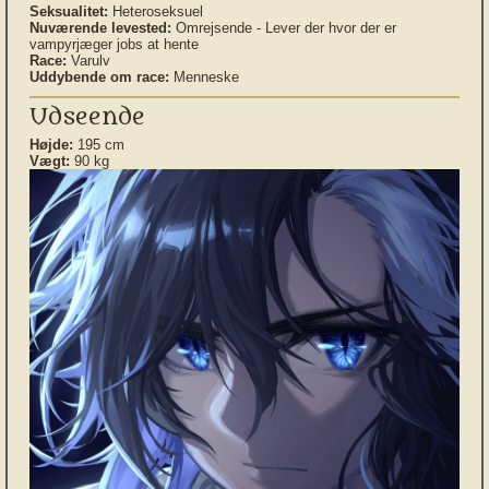
Seksualitet:
Heteroseksuel
Nuværende levested:
Omrejsende - Lever der hvor der er
vampyrjæger jobs at hente
Race:
Varulv
Uddybende om race:
Menneske
Udseende
Højde:
195 cm
Vægt:
90 kg