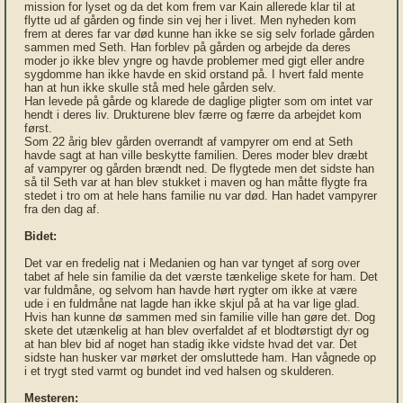
mission for lyset og da det kom frem var Kain allerede klar til at
flytte ud af gården og finde sin vej her i livet. Men nyheden kom
frem at deres far var død kunne han ikke se sig selv forlade gården
sammen med Seth. Han forblev på gården og arbejde da deres
moder jo ikke blev yngre og havde problemer med gigt eller andre
sygdomme han ikke havde en skid orstand på. I hvert fald mente
han at hun ikke skulle stå med hele gården selv.
Han levede på gårde og klarede de daglige pligter som om intet var
hendt i deres liv. Drukturene blev færre og færre da arbejdet kom
først.
Som 22 årig blev gården overrandt af vampyrer om end at Seth
havde sagt at han ville beskytte familien. Deres moder blev dræbt
af vampyrer og gården brændt ned. De flygtede men det sidste han
så til Seth var at han blev stukket i maven og han måtte flygte fra
stedet i tro om at hele hans familie nu var død. Han hadet vampyrer
fra den dag af.
Bidet:
Det var en fredelig nat i Medanien og han var tynget af sorg over
tabet af hele sin familie da det værste tænkelige skete for ham. Det
var fuldmåne, og selvom han havde hørt rygter om ikke at være
ude i en fuldmåne nat lagde han ikke skjul på at ha var lige glad.
Hvis han kunne dø sammen med sin familie ville han gøre det. Dog
skete det utænkelig at han blev overfaldet af et blodtørstigt dyr og
at han blev bid af noget han stadig ikke vidste hvad det var. Det
sidste han husker var mørket der omsluttede ham. Han vågnede op
i et trygt sted varmt og bundet ind ved halsen og skulderen.
Mesteren: