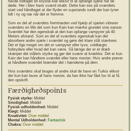
havde indtaget en krystal klar eliksir til at opfange sjæle når de
døde. Her i blev hans sværd skabt. Dette kan ses på sværdets
start ved håndtaget at der flyder en supstands rundt der kan lyner
lidt i ny og næ når det er fremme.
Som en del af sværdets fremtræden ved hjælp af sjælen vibrerer
sværdets en lille del som kun Kain kan mærke grundet sine sanser.
Sværdet har den egenskab at den kan opfange vampyrer på 40
Meters afstand. Som en del af sværdets egenskab kan det
absorbere andre sjæle i sværdet og gøre det klare stål stærkere.
Det er lige meget om det er vampyrer eller tyve, voldtægts
forbrydere eller hvad det kan være. Så længe der er et dræb
skærper det stålets styrke og gør det svære at knække. Det er kun
Kain der kan håndtere sværdet eller hans mester. Hvis andre prøver
at håndtere sværdet brænder det i hænderne på dem.
Hvis sværdets skal bruges af andre skal de have en Turkis eliksir
der kun kan laves af hans mester, da han ikke har fået lov til at få
den opskrift.
Færdighedspoints
Fysisk styrke:
Middel
Smidighed:
Middel
Fysisk udholdenhed:
Middel
Kløgt:
Middel
Kreativitet:
Over middel
Mental Udholdenhed:
Fantastisk
Chakra:
Over middel