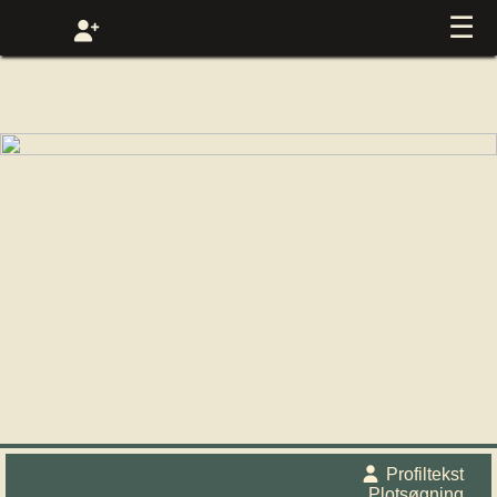
☰
Profiltekst
Plotsøgning