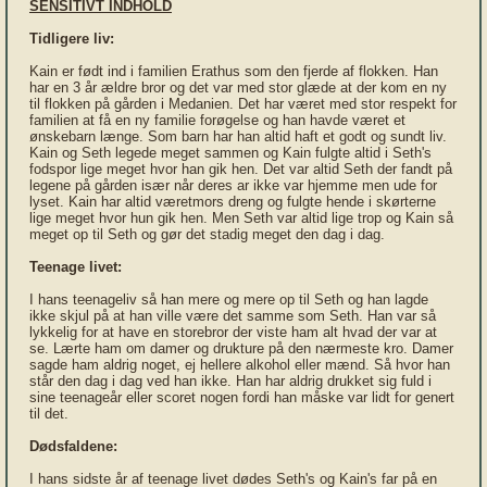
SENSITIVT INDHOLD
Tidligere liv:
Kain er født ind i familien Erathus som den fjerde af flokken. Han
har en 3 år ældre bror og det var med stor glæde at der kom en ny
til flokken på gården i Medanien. Det har været med stor respekt for
familien at få en ny familie forøgelse og han havde været et
ønskebarn længe. Som barn har han altid haft et godt og sundt liv.
Kain og Seth legede meget sammen og Kain fulgte altid i Seth's
fodspor lige meget hvor han gik hen. Det var altid Seth der fandt på
legene på gården især når deres ar ikke var hjemme men ude for
lyset. Kain har altid væretmors dreng og fulgte hende i skørterne
lige meget hvor hun gik hen. Men Seth var altid lige trop og Kain så
meget op til Seth og gør det stadig meget den dag i dag.
Teenage livet:
I hans teenageliv så han mere og mere op til Seth og han lagde
ikke skjul på at han ville være det samme som Seth. Han var så
lykkelig for at have en storebror der viste ham alt hvad der var at
se. Lærte ham om damer og drukture på den nærmeste kro. Damer
sagde ham aldrig noget, ej hellere alkohol eller mænd. Så hvor han
står den dag i dag ved han ikke. Han har aldrig drukket sig fuld i
sine teenageår eller scoret nogen fordi han måske var lidt for genert
til det.
Dødsfaldene:
I hans sidste år af teenage livet dødes Seth's og Kain's far på en