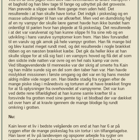
et baghold og han blev tage til fange og udnyttet på det groveste.
Han prøvede a slippe væk flere gange men uden held. Det
resulterede i at han skulle have tortur. Det indgik i piskeslag og en
masse udsultninger til han var afkræftet. Men ved en dumdristig fejl
af en ny vampyr der skulle lære gamet havde hun ikke bundet ham
ordentligt til pælen hvor han plejede at få piskeslag. Det resulterede
i at det var varulvenat og han kunne slippe fri fra sine reb og en
udvikling i hans varulve symptomer kom frem. Han blev forvandlet
til en varulv og gik amok på hele vampyr grotten. Han fik mange bid
og blev kastet meget rundt med, og det resulterede i nogle brækket
ribben og en næsten brækket kæbe. Det gik da heller ikke at han
skulle slippe for at slå sig fast i en vampyrs hoved og flå det af som
den sidste inde natten var ovre og en hel nats kamp var ovre.
Ved tilbagevendende til menneske var der skrig af smerte fra Kain
og han måtte sunde sig en del som den taber han var. Han havde
mislykket missionen i første omgang og det var en tig hans mester
aldrig måtte vide noget om. Han blødte stadig fra ryggen efter de
mange piske slag i månedsvis og torturen af at have brækket fingre
for at få oplysninger fra overhovedet af vampyrerne. Det var kun
ved dette rene tilfældighed at han kunne samle kræfter til a
forsvinde fra grotten med sine gemte tig i et blodbad der var dækket
ud over ham af at kravle igennem de mange blodige lig rundt
omkring i grotten.
Nu:
Kain lever et liv i bedste velgående om end at han har 6 ar på
ryggen efter de mange piskeslag fra sin tortur i sin tilfangetagelse.
Han laver et liv på landevejen og opsporer arbejde fra rygter om