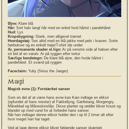
Øjne:
Klare blå
Hår:
Sort halv langt hår med en enkel hvid hårtot i pandehåret
Hud:
Lys
Kropsbygning:
Slank, men alligevel trænet
Hverdagstøj:
Ses altid med en blå jakke med pels i kraven. Sorte
hørbukser og en enkelt trøje/T-shirt ide under
Ar, permanente skader el.lign:
Ar på venstre side af halsen efter
sit bid af en varulv. Ar på ryggen efter tortur
Særlige kendetegn:
De klare blå øjne, den hvide hårtot i
pandehåret. Et sværd på ryggen
Faceclaim:
Yuliy (Sirius the Jaeger)
Magi
Magisk evne (1):
Forstærket sanser
Som en del af at være hans evne kan Kain indtage en eliksir
(opfundet af hans mester) af Fakkellyng, Gælletang, Morgengry,
Måneblad og Måneskinslilje. Disse planter og rødder bliver knust og
blandet op med vand for at forbedre hans sanser.
Når han indtager denne eliksir holder den i op til 2 timer alt efter
hvor meget han har taget.
Ved at tage denne eliksir bliver følgende sanser skærpet.