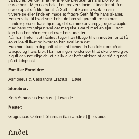
vampyrer. Sender små hemmelige brevduer til hans bror for at
møde ham. Men uden held, han prøver stadig til tider for at få et
møde op at stå blot for at få Seth til at komme væk fra sin
tilværelse eller finde en måde at frigøre Seth fri fra hans skaber.
Han er villig til hvad som helst da han vil gøre alt for sin bror.
Landevejene er hans hjem og det samme er vampyrjæger arbejdet
med hans tro følgesvend det magiske sværd med en sjæl i som
kun han kan håndtere ud over hans mester.
Når han finder livet håbløst tager han tilbage til sin mester for at få
en guide til livet og hvordan han skal leve det.
Han har stadig aldrig haft et intimt behov da han fokusere på sit
arbejde og hans bror. Han har ingen tendenser til at skulle overgive
sig til den naturlige del af sit liv eller haft følelsen af at slå sig ned
på et tidspunkt.
Familie:
Forældre:
Asmodeus & Cassandra Erathus || Døde
Storebror:
Seth Asmodeus Erathus. || Levende
Mester:
Gregeraous Optimul Sharman (kan ændres) || Levende
Andet