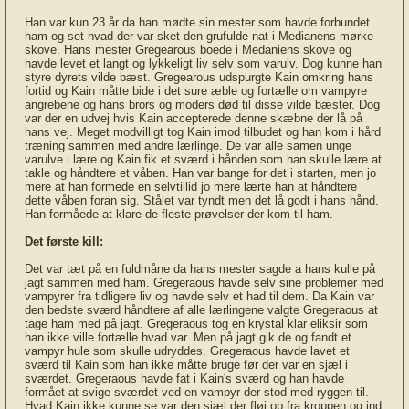
Han var kun 23 år da han mødte sin mester som havde forbundet
ham og set hvad der var sket den grufulde nat i Medianens mørke
skove. Hans mester Gregearous boede i Medaniens skove og
havde levet et langt og lykkeligt liv selv som varulv. Dog kunne han
styre dyrets vilde bæst. Gregearous udspurgte Kain omkring hans
fortid og Kain måtte bide i det sure æble og fortælle om vampyre
angrebene og hans brors og moders død til disse vilde bæster. Dog
var der en udvej hvis Kain accepterede denne skæbne der lå på
hans vej. Meget modvilligt tog Kain imod tilbudet og han kom i hård
træning sammen med andre lærlinge. De var alle samen unge
varulve i lære og Kain fik et sværd i hånden som han skulle lære at
takle og håndtere et våben. Han var bange for det i starten, men jo
mere at han formede en selvtillid jo mere lærte han at håndtere
dette våben foran sig. Stålet var tyndt men det lå godt i hans hånd.
Han formåede at klare de fleste prøvelser der kom til ham.
Det første kill:
Det var tæt på en fuldmåne da hans mester sagde a hans kulle på
jagt sammen med ham. Gregeraous havde selv sine problemer med
vampyrer fra tidligere liv og havde selv et had til dem. Da Kain var
den bedste sværd håndtere af alle lærlingene valgte Gregeraous at
tage ham med på jagt. Gregeraous tog en krystal klar eliksir som
han ikke ville fortælle hvad var. Men på jagt gik de og fandt et
vampyr hule som skulle udryddes. Gregeraous havde lavet et
sværd til Kain som han ikke måtte bruge før der var en sjæl i
sværdet. Gregeraous havde fat i Kain's sværd og han havde
formået at svige sværdet ved en vampyr der stod med ryggen til.
Hvad Kain ikke kunne se var den sjæl der fløj op fra kroppen og ind