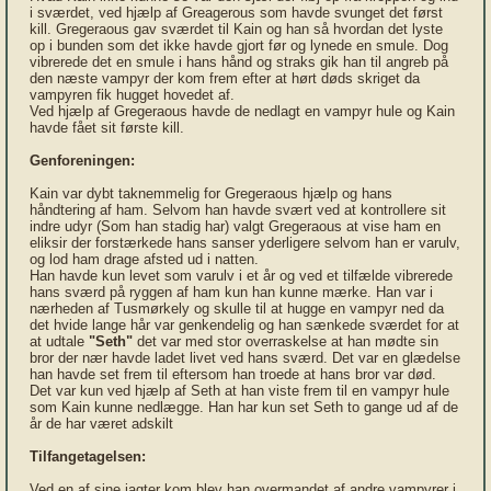
i sværdet, ved hjælp af Greagerous som havde svunget det først
kill. Gregeraous gav sværdet til Kain og han så hvordan det lyste
op i bunden som det ikke havde gjort før og lynede en smule. Dog
vibrerede det en smule i hans hånd og straks gik han til angreb på
den næste vampyr der kom frem efter at hørt døds skriget da
vampyren fik hugget hovedet af.
Ved hjælp af Gregeraous havde de nedlagt en vampyr hule og Kain
havde fået sit første kill.
Genforeningen:
Kain var dybt taknemmelig for Gregeraous hjælp og hans
håndtering af ham. Selvom han havde svært ved at kontrollere sit
indre udyr (Som han stadig har) valgt Gregeraous at vise ham en
eliksir der forstærkede hans sanser yderligere selvom han er varulv,
og lod ham drage afsted ud i natten.
Han havde kun levet som varulv i et år og ved et tilfælde vibrerede
hans sværd på ryggen af ham kun han kunne mærke. Han var i
nærheden af Tusmørkely og skulle til at hugge en vampyr ned da
det hvide lange hår var genkendelig og han sænkede sværdet for at
at udtale
"Seth"
det var med stor overraskelse at han mødte sin
bror der nær havde ladet livet ved hans sværd. Det var en glædelse
han havde set frem til eftersom han troede at hans bror var død.
Det var kun ved hjælp af Seth at han viste frem til en vampyr hule
som Kain kunne nedlægge. Han har kun set Seth to gange ud af de
år de har været adskilt
Tilfangetagelsen:
Ved en af sine jagter kom blev han overmandet af andre vampyrer i