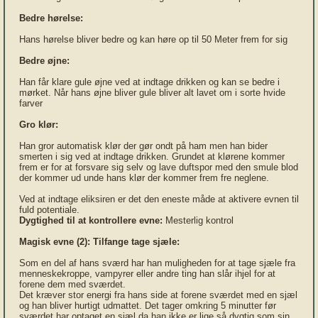
Bedre hørelse:
Hans hørelse bliver bedre og kan høre op til 50 Meter frem for sig
Bedre øjne:
Han får klare gule øjne ved at indtage drikken og kan se bedre i
mørket. Når hans øjne bliver gule bliver alt lavet om i sorte hvide
farver
Gro klør:
Han gror automatisk klør der gør ondt på ham men han bider
smerten i sig ved at indtage drikken. Grundet at klørene kommer
frem er for at forsvare sig selv og lave duftspor med den smule blod
der kommer ud unde hans klør der kommer frem fre neglene.
Ved at indtage eliksiren er det den eneste måde at aktivere evnen til
fuld potentiale.
Dygtighed til at kontrollere evne:
Mesterlig kontrol
Magisk evne (2):
Tilfange tage sjæle:
Som en del af hans sværd har han muligheden for at tage sjæle fra
menneskekroppe, vampyrer eller andre ting han slår ihjel for at
forene dem med sværdet.
Det kræver stor energi fra hans side at forene sværdet med en sjæl
og han bliver hurtigt udmattet. Det tager omkring 5 minutter før
sværdet har optaget en sjæl da han ikke er lige så dygtig som sin