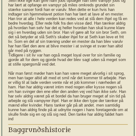
Seth ikke lige kan give ham jobs opsøger han selv vampyr jobs og
har lært at opfange en vampyr på miles omkreds grundet sin
stærke sanser fordi han er varulv. Men dette er kun hvis han
indtager sin hjemmelavet potion han har lært at lave af en mester.
Han tror at alle i hele verden kan redes ved at slå dem ihjel og få en
bedre hverdag. Eller rede folk fra den visse død. Han tænker aldrig
på hvordan han selv har det ej heller hvordan han skal kunne klare
sig i en hverdag uden sin bror. Han vil gøre alt for sin bror Seth, om
det så betyder at slå Seth's skaber ihjel for at Seth kan leve et frit
liv. Som en del af sin træning under en mester da han blev varulv
har han fået den ære at blive mester i at svinge et svær han altid
går med på ryggen.
Tidligere i sit liv var han også meget loyal over for sin familie og
gjorde alt for dem og gjorde hvad der blev sagt uden så meget som
at stille spørgsmål ved det.
Når man først møder ham kan han være meget alvorlig i sit sprog,
men han tager altid alt med et smil når det kommer til arbejde. Han
er villig til at lade verden vente når et job kommer i nærheden af
ham. Han har aldrig været intim med nogen eller kysse nogen så
om han svinger den ene eller den anden vej ved han ikke selv. Han
har selv aldrig været på et bordel da han bruger meget af sin tid på
arbejde og slå vampyrer ihjel. Han er ikke den type der tænker på
mænd eller kvinder. Hans tanker går på alt andet. men samtidig
kunne han aldrig finde på at udnytte nogen i hans foretagende om at
skulle finde sig en og slå sig ned. Den tanke har aldrig faldet ham
ind
Baggrundshistorie