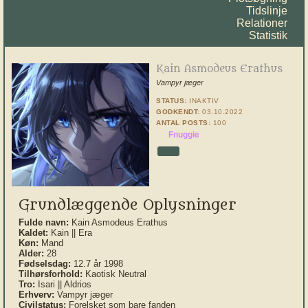
Tidslinje
Relationer
Statistik
Kain Asmodeus Erathus
Vampyr jæger
STATUS:
INAKTIV
GODKENDT:
03.10.2022
ANTAL POSTS:
100
Fnuggie
Grundlæggende Oplysninger
Fulde navn:
Kain Asmodeus Erathus
Kaldet:
Kain || Era
Køn:
Mand
Alder:
28
Fødselsdag:
12.7 år 1998
Tilhørsforhold:
Kaotisk Neutral
Tro:
Isari || Aldrios
Erhverv:
Vampyr jæger
Civilstatus:
Forelsket som bare fanden