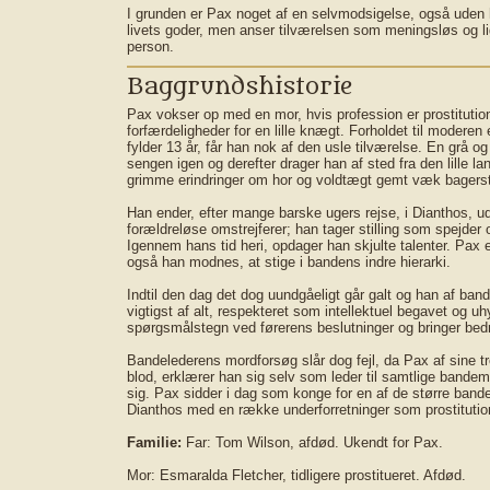
I grunden er Pax noget af en selvmodsigelse, også uden 
livets goder, men anser tilværelsen som meningsløs og l
person.
Baggrundshistorie
Pax vokser op med en mor, hvis profession er prostitution
forfærdeligheder for en lille knægt. Forholdet til moder
fylder 13 år, får han nok af den usle tilværelse. En grå o
sengen igen og derefter drager han af sted fra den lill
grimme erindringer om hor og voldtægt gemt væk bagerst
Han ender, efter mange barske ugers rejse, i Dianthos, u
forældreløse omstrejferer; han tager stilling som spejde
Igennem hans tid heri, opdager han skjulte talenter. Pa
også han modnes, at stige i bandens indre hierarki.
Indtil den dag det dog uundgåeligt går galt og han af band
vigtigst af alt, respekteret som intellektuel begavet og u
spørgsmålstegn ved førerens beslutninger og bringer bedr
Bandelederens mordforsøg slår dog fejl, da Pax af sine tr
blod, erklærer han sig selv som leder til samtlige bande
sig. Pax sidder i dag som konge for en af de større bander
Dianthos med en række underforretninger som prostitution
Familie:
Far: Tom Wilson, afdød. Ukendt for Pax.
Mor: Esmaralda Fletcher, tidligere prostitueret. Afdød.