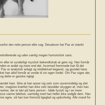
verfor den rette person eller sag. Derudover har Pax et stærkt
kontrollerende og uden særlig megen humoristisk sans.
 eller et synderligt mystisk bekendtskab at gøre sig. Han formår
runden er andet og mere end det, hvormed fremmede kan få det
n. Pax er analytisk anlagt og intellektuel begavet, og grundet hans
ket han altid formår at vende til sin egen fordel. Om Pax siges der,
g dette er ganske rigtigt.
 hærdet ham. Ikke at han anser sig selv som uovervindelig og slet
ter; magiske kræfter han ikke selv besidder skyggen af, men han
nnesker, der er tæt på hans person - både fysisk og i en mere
isse varme følelser, samtidig med han heller ikke undgår dem. Han
sine egne, så han kan fremstå ligeglad og upåvirkelig. Alle mand for