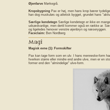
Øjenfarve
Mørkegrå.
Kropsbygning
Pax er høj, men hans krop bærer tydelige
han dog muskuløs og atletisk bygget, grundet hans "aktive
Særlige kendetegn
Særlige kendetegn er ikke en mange
udsædvanlige, men dertil kommer også en række ar. Særl
og ligeledes henover venstre øjenbryn og næseryggen.
Faceclaim:
Ben Nordberg
Magi
Magisk evne (1):
Formskifter
Pax kan tage form som en ulv. I hans menneske-form har 
hverken større eller mindre end andre ulve, men er en s
former end den "almindelige" ulve-form.