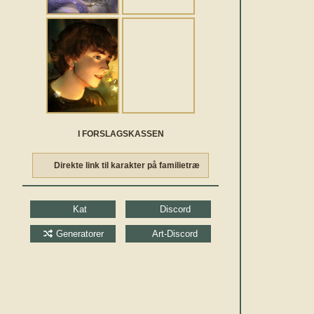
I FORSLAGSKASSEN
Direkte link til karakter på familietræ
Kat
Discord
Generatorer
Art-Discord