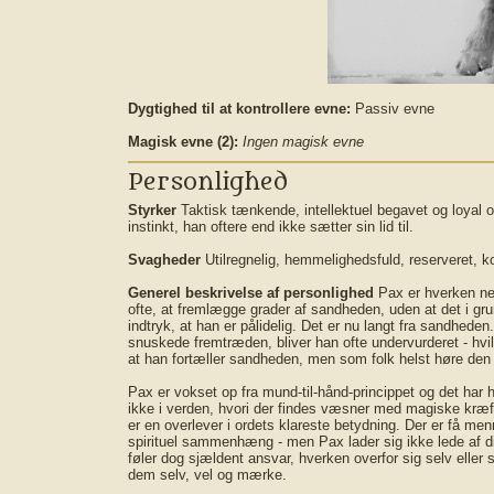
Dygtighed til at kontrollere evne:
Passiv evne
Magisk evne (2):
Ingen magisk evne
Personlighed
Styrker
Taktisk tænkende, intellektuel begavet og loyal o
instinkt, han oftere end ikke sætter sin lid til.
Svagheder
Utilregnelig, hemmelighedsfuld, reserveret, 
Generel beskrivelse af personlighed
Pax er hverken nem
ofte, at fremlægge grader af sandheden, uden at det i g
indtryk, at han er pålidelig. Det er nu langt fra sandhede
snuskede fremtræden, bliver han ofte undervurderet - hvil
at han fortæller sandheden, men som folk helst høre den o
Pax er vokset op fra mund-til-hånd-princippet og det har
ikke i verden, hvori der findes væsner med magiske kræf
er en overlever i ordets klareste betydning. Der er få me
spirituel sammenhæng - men Pax lader sig ikke lede af d
føler dog sjældent ansvar, hverken overfor sig selv eller 
dem selv, vel og mærke.