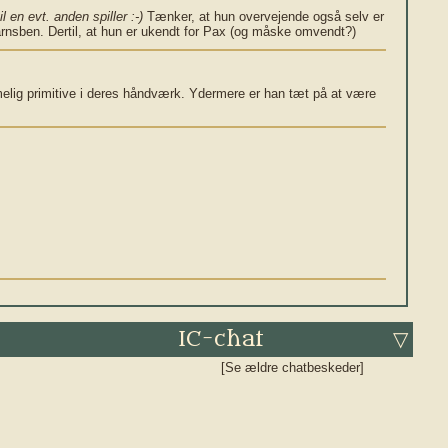
l en evt. anden spiller :-)
Tænker, at hun overvejende også selv er
arnsben. Dertil, at hun er ukendt for Pax (og måske omvendt?)
melig primitive i deres håndværk. Ydermere er han tæt på at være
IC-chat
▽
[Se ældre chatbeskeder]