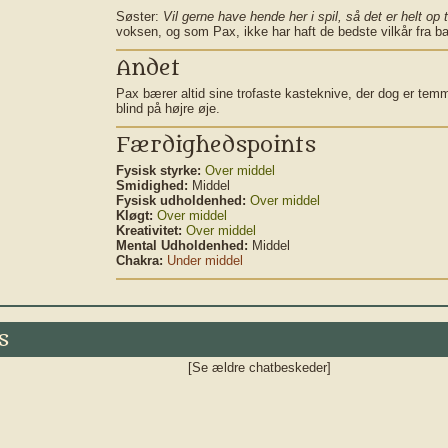
Søster:
Vil gerne have hende her i spil, så det er helt op ti
voksen, og som Pax, ikke har haft de bedste vilkår fra b
Andet
Pax bærer altid sine trofaste kasteknive, der dog er tem
blind på højre øje.
Færdighedspoints
Fysisk styrke:
Over middel
Smidighed:
Middel
Fysisk udholdenhed:
Over middel
Kløgt:
Over middel
Kreativitet:
Over middel
Mental Udholdenhed:
Middel
Chakra:
Under middel
s
[Se ældre chatbeskeder]