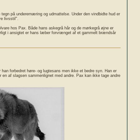
 tegn på underernæring og udmattelse. Under den vindbidte hud er
 livsstil".
lvare hos Pax. Både hans askegrå hår og de mørkegrå øjne er
igt i ansigtet er hans læber forvrænget af et gammelt brændsår
han forbedret høre- og lugtesans men ikke et bedre syn. Han er
tor en af slagsen sammenlignet med andre. Pax kan ikke tage andre