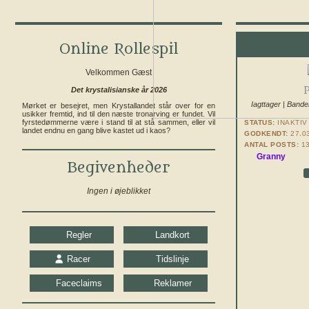
Online Rollespil
Velkommen Gæst
Det krystalisianske år 2026
Iagttager | Bande
Mørket er besejret, men Krystallandet står over for en
usikker fremtid, ind til den næste tronarving er fundet. Vil
fyrstedømmerne være i stand til at stå sammen, eller vil
STATUS:
INAKTIV
landet endnu en gang blive kastet ud i kaos?
GODKENDT:
27.0
ANTAL POSTS:
13
Granny
Begivenheder
Ingen i øjeblikket
Regler
Landkort
Racer
Tidslinje
Faceclaims
Reklamer