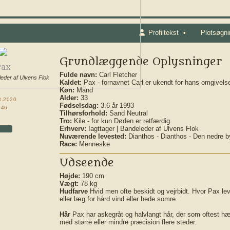
Profiltekst
•
Plotsøgni
Grundlæggende Oplysninger
Pax
Fulde navn:
Carl Fletcher
leder af Ulvens Flok
Kaldet:
Pax - fornavnet Carl er ukendt for hans omgivelse
Køn:
Mand
Alder:
33
3.2020
Fødselsdag:
3.6 år 1993
46
Tilhørsforhold:
Sand Neutral
Tro:
Kile - for kun Døden er retfærdig.
Erhverv:
Iagttager | Bandeleder af Ulvens Flok
Nuværende levested:
Dianthos - Dianthos - Den nedre b
Race:
Menneske
Udseende
Højde:
190 cm
Vægt:
78 kg
Hudfarve
Hvid men ofte beskidt og vejrbidt. Hvor Pax lev
eller læg for hård vind eller hede somre.
Hår
Pax har askegråt og halvlangt hår, der som oftest hæ
med større eller mindre præcision flere steder.