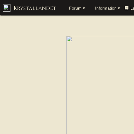
Krystallandet
Forum ▾
Information ▾
L