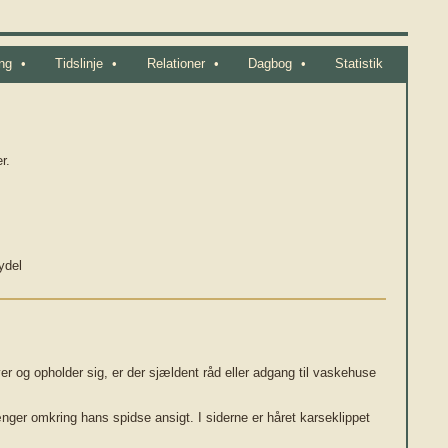
ng
•
Tidslinje
•
Relationer
•
Dagbog
•
Statistik
r.
ydel
er og opholder sig, er der sjældent råd eller adgang til vaskehuse
nger omkring hans spidse ansigt. I siderne er håret karseklippet