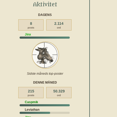
Aktivitet
DAGENS
8
2.114
posts
ord
Jinx
Sidste måneds top-poster
DENNE MÅNED
215
50.329
posts
ord
Caspmik
Leviathan