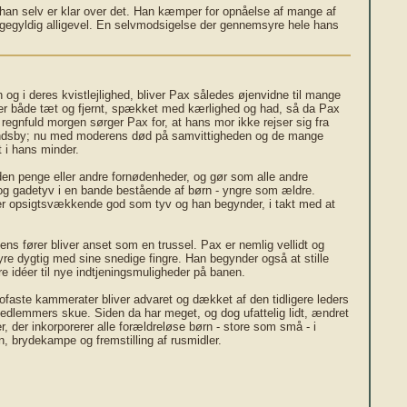
han selv er klar over det. Han kæmper for opnåelse af mange af
igegyldig alligevel. En selvmodsigelse der gennemsyre hele hans
 og i deres kvistlejlighed, bliver Pax således øjenvidne til mange
en er både tæt og fjernt, spækket med kærlighed og had, så da Pax
g regnfuld morgen sørger Pax for, at hans mor ikke rejser sig fra
e landsby; nu med moderens død på samvittigheden og de mange
 i hans minder.
den penge eller andre fornødenheder, og gør som alle andre
r og gadetyv i en bande bestående af børn - yngre som ældre.
x er opsigtsvækkende god som tyv og han begynder, i takt med at
ens fører bliver anset som en trussel. Pax er nemlig vellidt og
hyre dygtig med sine snedige fingre. Han begynder også at stille
e idéer til nye indtjeningsmuligheder på banen.
ofaste kammerater bliver advaret og dækket af den tidligere leders
medlemmers skue. Siden da har meget, og dog ufattelig lidt, ændret
, der inkorporerer alle forældreløse børn - store som små - i
, brydekampe og fremstilling af rusmidler.