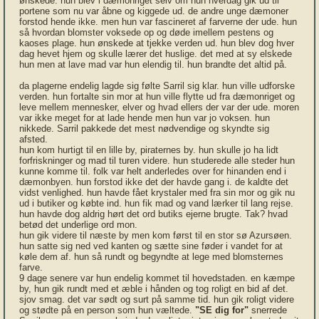
ønskede. hun blev i dæmonriget selv om hun hverdag gik ud til
portene som nu var åbne og kiggede ud. de andre unge dæmoner
forstod hende ikke. men hun var fascineret af farverne der ude. hun
så hvordan blomster voksede op og døde imellem pestens og
kaoses plage. hun ønskede at tjekke verden ud. hun blev dog hver
dag hevet hjem og skulle lærer det huslige. det med at sy elskede
hun men at lave mad var hun elendig til. hun brandte det altid på.
da plagerne endelig lagde sig følte Sarril sig klar. hun ville udforske
verden. hun fortalte sin mor at hun ville flytte ud fra dæmonriget og
leve mellem mennesker, elver og hvad ellers der var der ude. moren
var ikke meget for at lade hende men hun var jo voksen. hun
nikkede. Sarril pakkede det mest nødvendige og skyndte sig
afsted.
hun kom hurtigt til en lille by, piraternes by. hun skulle jo ha lidt
forfriskninger og mad til turen videre. hun studerede alle steder hun
kunne komme til. folk var helt anderledes over for hinanden end i
dæmonbyen. hun forstod ikke det der havde gang i. de kaldte det
vidst venlighed. hun havde fået krystaler med fra sin mor og gik nu
ud i butiker og købte ind. hun fik mad og vand lærker til lang rejse.
hun havde dog aldrig hørt det ord butiks ejerne brugte. Tak? hvad
betød det underlige ord mon.
hun gik videre til næste by men kom først til en stor sø Azursøen.
hun satte sig ned ved kanten og sætte sine føder i vandet for at
køle dem af. hun så rundt og begyndte at lege med blomsternes
farve.
9 dage senere var hun endelig kommet til hovedstaden. en kæmpe
by, hun gik rundt med et æble i hånden og tog roligt en bid af det.
sjov smag. det var sødt og surt på samme tid. hun gik roligt videre
og stødte på en person som hun væltede.
"SE dig for"
snerrede