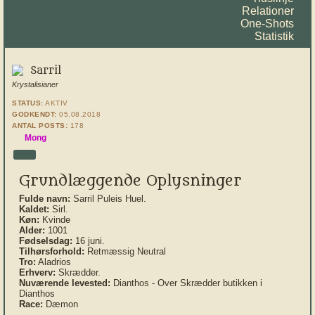
Relationer
One-Shots
Statistik
Sarril
Krystalisianer
STATUS:
AKTIV
GODKENDT:
05.08.2018
ANTAL POSTS:
178
Mong
Grundlæggende Oplysninger
Fulde navn:
Sarril Puleis Huel.
Kaldet:
Sirl.
Køn:
Kvinde
Alder:
1001
Fødselsdag:
16 juni.
Tilhørsforhold:
Retmæssig Neutral
Tro:
Aladrios
Erhverv:
Skrædder.
Nuværende levested:
Dianthos - Over Skrædder butikken i
Dianthos
Race:
Dæmon