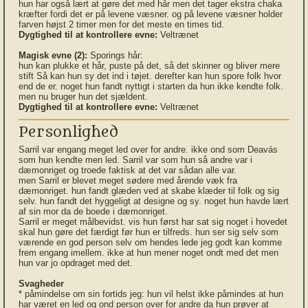
hun har også lært at gøre det med hår men det tager ekstra chaka
kræfter fordi det er på levene væsner. og på levene væsner holder
farven højst 2 timer men for det meste en times tid.
Dygtighed til at kontrollere evne:
Veltrænet
Magisk evne (2):
Sporings hår:
hun kan plukke et hår, puste på det, så det skinner og bliver mere
stift Så kan hun sy det ind i tøjet. derefter kan hun spore folk hvor
end de er. noget hun fandt nyttigt i starten da hun ikke kendte folk.
men nu bruger hun det sjældent.
Dygtighed til at kontrollere evne:
Veltrænet
Personlighed
Sarril var engang meget led over for andre. ikke ond som Deavás
som hun kendte men led. Sarril var som hun så andre var i
dæmonriget og troede faktisk at det var sådan alle var.
men Sarril er blevet meget sødere med årende væk fra
dæmonriget. hun fandt glæden ved at skabe klæder til folk og sig
selv. hun fandt det hyggeligt at designe og sy. noget hun havde lært
af sin mor da de boede i dæmonriget.
Sarril er meget målbevidst. vis hun først har sat sig noget i hovedet
skal hun gøre det færdigt før hun er tilfreds. hun ser sig selv som
værende en god person selv om hendes lede jeg godt kan komme
frem engang imellem. ikke at hun mener noget ondt med det men
hun var jo opdraget med det.
Svagheder
* påmindelse om sin fortids jeg: hun vil helst ikke påmindes at hun
har været en led og ond person over for andre da hun prøver at