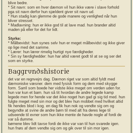
blive bedre.
* Sit navn: som en hver dæmon vil hun ikke være i slave forhold
pga sit navn derfor hun sjældent giver sit navn ud.
* Hun stadig kan glemme de gode manere og venlighed når hun
bliver stresset.
* Madlavning: hun er ikke god til at lave mad. hun brander altid
maden på eller for det for lidt.
Styrke:
* Målbevidst: hun synes selv hun er meget målbevidst og ikke giver
op lige med det samme.
* Lærer: hun lærer rimelig hurtigt nye færdigheder.
* Sin sy færdighedder: hun har altid været godt til at se og ser det
som en styrke.
Baggrundshistorie
det var en regnvejrs dag. Dæmon riget var som altid fyldt med
dæmoniske væsner. dem med fysisk form og dem med skygge
form. Sarril som boede her vidste ikke meget om verden uden for.
hun var kun et barn. hun så tit hvordan de andre legede kamp
legede men for hende var det ikke noget hun gad gi sig tid med. hun
fulgte meget med sin mor og det blev hun mobbet med hvilket altid
fik hendes blod i kog. en dag fik hun nok og vendte sig om og
begyndte at svine de andre børn til med alt fra deres lege til
udseende til evner som hun ikke mente de havde nogle af fordi de
var så dumme.
børnene blev lidt tavse fordi de ikke var van til hun svarede igen.
hun fnøs af dem vendte sig om og gik over til sin mor igen.