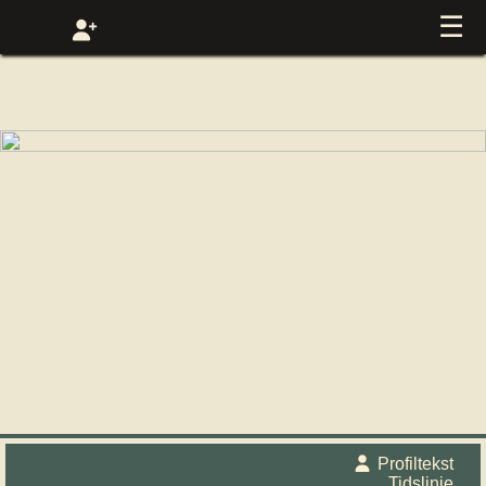
☰
Profiltekst
Tidslinje