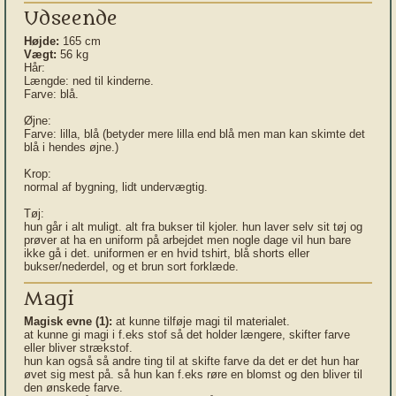
Udseende
Højde:
165 cm
Vægt:
56 kg
Hår:
Længde: ned til kinderne.
Farve: blå.
Øjne:
Farve: lilla, blå (betyder mere lilla end blå men man kan skimte det
blå i hendes øjne.)
Krop:
normal af bygning, lidt undervægtig.
Tøj:
hun går i alt muligt. alt fra bukser til kjoler. hun laver selv sit tøj og
prøver at ha en uniform på arbejdet men nogle dage vil hun bare
ikke gå i det. uniformen er en hvid tshirt, blå shorts eller
bukser/nederdel, og et brun sort forklæde.
Magi
Magisk evne (1):
at kunne tilføje magi til materialet.
at kunne gi magi i f.eks stof så det holder længere, skifter farve
eller bliver strækstof.
hun kan også så andre ting til at skifte farve da det er det hun har
øvet sig mest på. så hun kan f.eks røre en blomst og den bliver til
den ønskede farve.