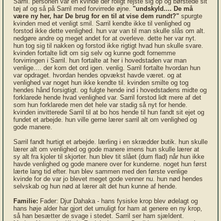
Sarril. personen var en kvinde der roligt rejste sig op og børstede sit
tøj af og så på Sarril med forvirrede øjne.
"undskyld.... De må
være ny her, har De brug for en til at vise dem rundt?"
spurgte
kvinden med et venligt smil. Sarril kendte ikke til venlighed og
forstod ikke dette venlighed. hun var van til man skulle slås om alt.
nedgøre andre og meget andet for at overleve. dette her var nyt.
hun tog sig til nakken og forstod ikke rigtigt hvad hun skulle svare.
kvinden fortalte lidt om sig selv og kunne godt fornemme
forvirringen i Sarril. hun fortalte at her i hovedstaden var man
venlige.... der kom det ord igen. venlig. Sarril fortalte hvordan hun
var opdraget. hvordan hendes opvækst havde været. og at
venlighed var noget hun ikke kendte til. kvinden smilte og tog
hendes hånd forsigtigt. og fulgte hende ind i hovedstadens midte og
forklarede hende hvad venlighed var. Sarril forstod lidt mere af det
som hun forklarede men det hele var stadig så nyt for hende.
kvinden invitterede Sarril til at bo hos hende til hun fandt sit ejet og
fundet et arbejde. hun ville gerne lærer sarril alt om venlighed og
gode manere.
Sarril fandt hurtigt et arbejde. lærling i en skrædder butik. hun skulle
lærer alt om venlighed og gode manere imens hun skulle lærer at
sy alt fra kjoler til skjorter. hun blev tit slået (dum flad) når hun ikke
havde venlighed og gode manere over for kunderne. noget hun først
lærte lang tid efter. hun blev sammen med den første venlige
kvinde for de var jo blevet meget gode venner nu. hun nød hendes
selvskab og hun nød at lærer alt det hun kunne af hende.
Familie:
Fader: Djur Dahaka - hans fysiske krop blev ødelagt og
hans høje alder har gjort det umuligt for ham at genere en ny krop,
så han besætter de svage i stedet. Sarril ser ham sjældent.