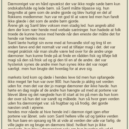
Dæmonriget var en hård opvækst der var ikke nogle søde børn kun
ondskabsfulde og lede børn. så Sarril måtte tilpasse sig. hun
begyndte at gøre som de andre gjorde og blev hurtigt en del af
flokkens medlemmer. hun var ret god til at være led men hun fandt
ikke glæde i det som de andre børn gjorde.
Årene gik og Sarril blev voksen men stadig led. hun angreb altid
dem der kom nær hende med verbale sætninger. hun hadede at folk
troede de kunne hunse med hende når den eneste der måtte det for
hende var hendes mor.
Sarril lærte hurtigt sin evne med at forvandle stof og ting til en
anden farve end det normalt var ved at tilføjer magi i det. det var
meget praktisk når man skulle være led over for de andre unge
dæmoner. hun kunne finde på at finde en rådden fisk og tilføje lidt
magi så den så frisk ud og gi den til en af de andre. det var
hysterisk synes de andre men hun synes ikke det var noget
særligt. men hun brugte det hverdag for at øve sig.
mørkets lord kom og døde i hendes leve tid men hun opfangede
ikke meget før hun var over 900. hun havde jo aldrig set verden
uden for. men det var der jo mange dæmoner der ikke havde. hun
hørte en dag nogle af de andre hun hængte ud med at portene var
blevet åbne og det nægtede hun til start at tro på men da hun kom
der over så hun det var sandt og måbede. hun så hvor grøn verden
uden fra dæmonriget var. så frugtbar og så frodig. det gjorde
næsten ondt i øjnene.
hendes mor nåede at hive hende ind i dæmon riget igen efter
portene var åbnet. selv som Sarril hellere ville ud og tjekke verden
fik hun bare en opsang og fik at vide at verden der ude var farlig. de
ville jagte en og bruge en dæmons blod. hvilket hun jo ikke