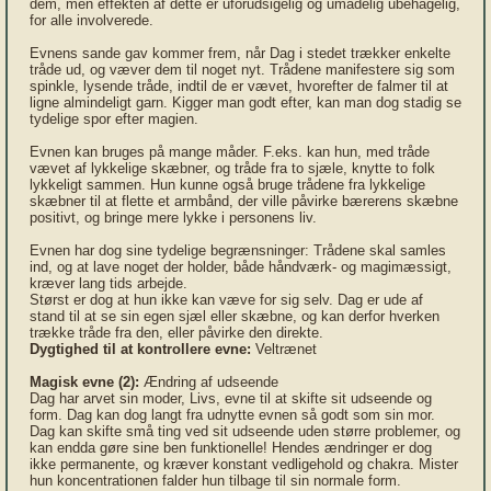
dem, men effekten af dette er uforudsigelig og umådelig ubehagelig,
for alle involverede.
Evnens sande gav kommer frem, når Dag i stedet trækker enkelte
tråde ud, og væver dem til noget nyt. Trådene manifestere sig som
spinkle, lysende tråde, indtil de er vævet, hvorefter de falmer til at
ligne almindeligt garn. Kigger man godt efter, kan man dog stadig se
tydelige spor efter magien.
Evnen kan bruges på mange måder. F.eks. kan hun, med tråde
vævet af lykkelige skæbner, og tråde fra to sjæle, knytte to folk
lykkeligt sammen. Hun kunne også bruge trådene fra lykkelige
skæbner til at flette et armbånd, der ville påvirke bærerens skæbne
positivt, og bringe mere lykke i personens liv.
Evnen har dog sine tydelige begrænsninger: Trådene skal samles
ind, og at lave noget der holder, både håndværk- og magimæssigt,
kræver lang tids arbejde.
Størst er dog at hun ikke kan væve for sig selv. Dag er ude af
stand til at se sin egen sjæl eller skæbne, og kan derfor hverken
trække tråde fra den, eller påvirke den direkte.
Dygtighed til at kontrollere evne:
Veltrænet
Magisk evne (2):
Ændring af udseende
Dag har arvet sin moder, Livs, evne til at skifte sit udseende og
form. Dag kan dog langt fra udnytte evnen så godt som sin mor.
Dag kan skifte små ting ved sit udseende uden større problemer, og
kan endda gøre sine ben funktionelle! Hendes ændringer er dog
ikke permanente, og kræver konstant vedligehold og chakra. Mister
hun koncentrationen falder hun tilbage til sin normale form.