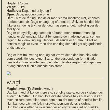
Højde:
175 cm
Vægt:
62 kg
Hudfarve:
Dags hud er lys og fin
Øjne:
Dybe, nøddebrune øjne
Hår:
En af de få ting Dag deler med sin tvillingebror, Nat, er deres
mørkebrune hår. Dags er langt og ofte sat op. Selvom hendes hår
ikke er synderlig tykt, er der dog massere af det, hvilket giver det
stor fylde.
Dag er en nydelig ung dame på afstand, men nærmer man sig
hende, er det umuligt ikke at fornemme den tydelige distance hun
tager til folk omkring sig. Hendes udseende er tit i flux, tilladt af
hendes magiske evne, men den ene ting der altid gør sig gældende,
er distancen.
Dag er lam fra livet og ned, og har været det siden hun blev tabt
som spæd. Hendes evne til at ændre udseende og form tillader
hende dog funktionelle ben i perioder. Hendes ægte, naturlige form
er dog bundet til en siddende eksistens.
Magi
Magisk evne (1):
Skæbnevæver
Dag kan, ved at koncentrere sig, se folks sjæle, og de skæbner der
er dem tilknyttet. Hun kan ikke direkte påvirke folks sjæle: hun kan
hverken røre dem eller høste dem som det meste af hendes familie.
Hun kan dog påvirke folk indirekte, igennem deres skæbne.
Hun kan gribe efter de skæbner der er knyttet en sjæl og trække i