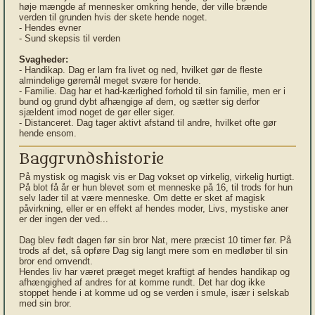
høje mængde af mennesker omkring hende, der ville brænde
verden til grunden hvis der skete hende noget.
- Hendes evner
- Sund skepsis til verden
Svagheder:
- Handikap. Dag er lam fra livet og ned, hvilket gør de fleste
almindelige gøremål meget svære for hende.
- Familie. Dag har et had-kærlighed forhold til sin familie, men er i
bund og grund dybt afhængige af dem, og sætter sig derfor
sjældent imod noget de gør eller siger.
- Distanceret. Dag tager aktivt afstand til andre, hvilket ofte gør
hende ensom.
Baggrundshistorie
På mystisk og magisk vis er Dag vokset op virkelig, virkelig hurtigt.
På blot få år er hun blevet som et menneske på 16, til trods for hun
selv lader til at være menneske. Om dette er sket af magisk
påvirkning, eller er en effekt af hendes moder, Livs, mystiske aner
er der ingen der ved...
Dag blev født dagen før sin bror Nat, mere præcist 10 timer før. På
trods af det, så opføre Dag sig langt mere som en medløber til sin
bror end omvendt.
Hendes liv har været præget meget kraftigt af hendes handikap og
afhængighed af andres for at komme rundt. Det har dog ikke
stoppet hende i at komme ud og se verden i smule, især i selskab
med sin bror.