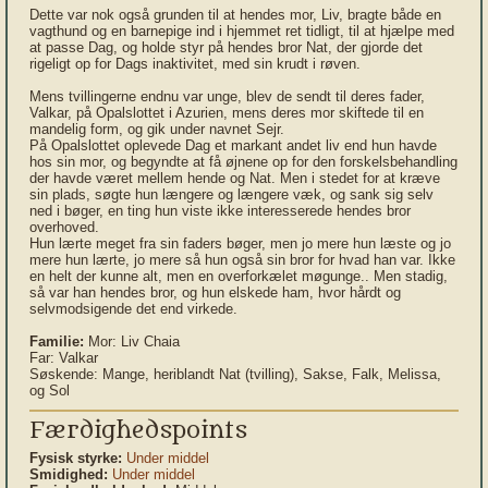
Dette var nok også grunden til at hendes mor, Liv, bragte både en
vagthund og en barnepige ind i hjemmet ret tidligt, til at hjælpe med
at passe Dag, og holde styr på hendes bror Nat, der gjorde det
rigeligt op for Dags inaktivitet, med sin krudt i røven.
Mens tvillingerne endnu var unge, blev de sendt til deres fader,
Valkar, på Opalslottet i Azurien, mens deres mor skiftede til en
mandelig form, og gik under navnet Sejr.
På Opalslottet oplevede Dag et markant andet liv end hun havde
hos sin mor, og begyndte at få øjnene op for den forskelsbehandling
der havde været mellem hende og Nat. Men i stedet for at kræve
sin plads, søgte hun længere og længere væk, og sank sig selv
ned i bøger, en ting hun viste ikke interesserede hendes bror
overhoved.
Hun lærte meget fra sin faders bøger, men jo mere hun læste og jo
mere hun lærte, jo mere så hun også sin bror for hvad han var. Ikke
en helt der kunne alt, men en overforkælet møgunge.. Men stadig,
så var han hendes bror, og hun elskede ham, hvor hårdt og
selvmodsigende det end virkede.
Familie:
Mor: Liv Chaia
Far: Valkar
Søskende: Mange, heriblandt Nat (tvilling), Sakse, Falk, Melissa,
og Sol
Færdighedspoints
Fysisk styrke:
Under middel
Smidighed:
Under middel