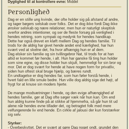
Dygtighed til at kontrollere evne:
Middel
Personlighed
Dag er en stille ung kvinde, der ofte holder sig på afstand af andre,
og tager bøgers selskab over folks. Det er dog ikke fordi Dag ikke
ønsker
selskab og nære relationer, men hun er naturligt skeptisk
overfor andres intentioner, og ser de fleste forsøg på venlighed i
hendes retning, som sympati og medynk for hendes handikap.
Dette har også drevet en kløft mellem Dag og hendes familie. Til
trods for de aldrig har givet hende andet end kærlighed, har hun
svært ved at skelne det, fra hvor afhængig hun er af dem.
Dag elsker sin familie og sin tvillingebror Nat, til trods for at han
altid er kommet før hende, i alt. Hun har ganske få ting hun holder
som sine egne, og disse holder hun skjult, hemmeligt for sin bror og
mor. Det er dog svært for hende at have nogen form for privatliv,
siden hun oftest skal bruge hjælp, og bæres rundt.
En undtagelse er dog hendes far, som hun føler forstå hende, i
hvert fald en lille smule bedre. Hun ville dog aldrig sige det højt, af
frygt for at knuse sin moders hjerte.
De mange modsætninger i hende, og den evige afhængighed af
hendes familie, gør at Dag ofte søger væk når hun kan. Om end
hun aldrig kunne finde på at stikke af hjemmefra, så går hun tit ud
alene når hendes evne tillader det, og betragtet folk med mere
velfungerende liv end hende. En cirkle af jalousi der kun forstærker
sig selv.
Styrker:
- Overbeskyttet. Det er svært at gøre Dag noget ondt, grundet den