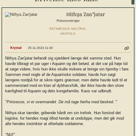
Nithya Zan'jatar
Prinsessekriger
RETMÆSSIG NEUTRAL
HAVFOLK
Krystal
25.11.2023 11:40
Nithya Zan'jatar befandt sig sjældent længe det samme sted. Hun
havde tilbragt et par uger i Aquarin og det betød, at det var på høje tid
at søge videre, hvis hun ikke skulle risikere at bringe sin hjemby i fare.
Sammen med nogle af de Aquarinske soldater, havde hun søgt
længere nordpå for at sikre rigets grænser, men dette havde ledt til et
sammenstød med en klan af dybhavsfolk, der ikke havde den store
kærlighed til Aquarin og dets kongefamilie. Kaos var udbrudt.
"Prinsesse, vi er overmandet. De må tage herfra med besked.."
Nithya skar tænder, gribende hårdt om sin trefork. Hun forstod det
logiske, for hendes magi tillod hende at undslippe, men det gik mod
alle hendes instinkter at efterlade soldaterne.
"NU!"