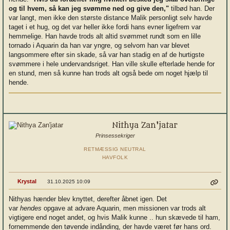
og til hvem, så kan jeg svømme ned og give den,"
tilbød han. Der
var langt, men ikke den største distance Malik personligt selv havde
taget i et hug, og det var heller ikke fordi hans evner ligefrem var
hemmelige. Han havde trods alt altid svømmet rundt som en lille
tornado i Aquarin da han var yngre, og selvom han var blevet
langsommere efter sin skade, så var han stadig en af de hurtigste
svømmere i hele undervandsriget. Han ville skulle efterlade hende for
en stund, men så kunne han trods alt også bede om noget hjælp til
hende.
Nithya Zan'jatar
Prinsessekriger
RETMÆSSIG NEUTRAL
HAVFOLK
Krystal
31.10.2025 10:09
Nithyas hænder blev knyttet, derefter åbnet igen. Det
var
hendes
opgave at advare Aquarin, men missionen var trods alt
vigtigere end noget andet, og hvis Malik kunne .. hun skævede til ham,
fornemmende den tøvende indånding, der havde været før hans ord.