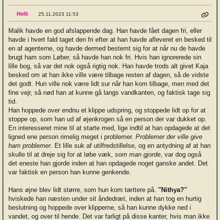
Helli
25.11.2023 11:53
Malik havde en god afslappende dag. Han havde fået dagen fri, eller
havde i hvert fald taget den fri efter at han havde afleveret en besked til
en af agenterne, og havde dermed bestemt sig for at når nu de havde
brugt ham som Løber, så havde han nok fri. Hvis han ignorerede sin
lille bog, så var det nok også rigtig nok. Han havde trods alt givet Kaja
besked om at han ikke ville være tilbage resten af dagen, så de vidste
det godt. Hun ville nok være lidt sur når han kom tilbage, men med det
fine vejr, så nød han at kunne gå langs vandkanten, og faktisk tage sig
tid.
Han hoppede over endnu et klippe udspring, og stoppede lidt op for at
stoppe op, som han ud af øjenkrogen så en person der var dukket op.
En interesseret mine til at starte med, lige indtil at han opdagede at det
ligned ene person rimelig meget i problemer.
Problemer der ville give
ham problemer
. Et lille suk af utilfredstillelse, og en antydning af at han
skulle til at dreje sig for at løbe væk,
som man gjorde
, var dog også
det eneste han gjorde inden at han opdagede noget ganske andet. Det
var faktisk en person han kunne genkende.
Hans øjne blev lidt større, som hun kom tættere på.
"Nithya?"
hviskede han næsten under sit åndedræt, inden at han tog en hurtig
beslutning og hoppede over klipperne, så han kunne dykke ned i
vandet, og over til hende. Det var farligt på disse kanter, hvis man ikke