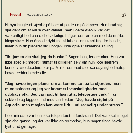
HAVFOLK
Krystal
01.02.2024 13:27
Nithya brugte et øjeblik på bare at puste ud på klippen. Hun brød sig
sjældent om at være over vandet, men i dette øjeblik var det
væsentligt bedre end de livsfarlige bølger, der førte en mod de mørke
klippeskær. Hun åndede dybt ind af luften - en uvant ting for hende,
inden hun fik placeret sig i nogenlunde oprejst siddende stilling.
"Ih, jamen det skal jeg da huske."
Sagde hun, lettere olmt. Hun var
ikke specielt meget i humør til drillerier, selv om hun ikke ligefrem
kunne være decideret sur på Malik, der med stor sandsynlighed netop
havde reddet hendes liv.
"Jeg havde ingen planer om at komme tæt på landjorden, men
mine soldater og jeg var kommet i vanskeligheder med
dybhavsfolk.. Jeg var nødt til hastigt at teleportere væk."
Hun
sukkede og kiggede ind mod landjorden.
"Jeg havde sigtet på
Aquarin, men magien kan være lidt .. utilregnelig under stress."
I det mindste var hun ikke teleporteret til ferskvand. Det var sket meget
sjældne gange, og det var ikke en oplevelse, hun nogensinde havde
lyst til at gentage.