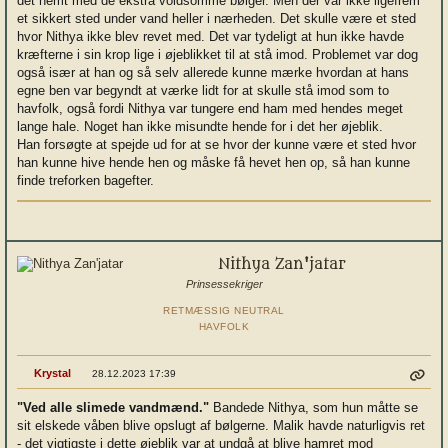
det nemt med de ekstra voldsomme bølger. Men der var ikke ligefrem
et sikkert sted under vand heller i nærheden. Det skulle være et sted
hvor Nithya ikke blev revet med. Det var tydeligt at hun ikke havde
kræfterne i sin krop lige i øjeblikket til at stå imod. Problemet var dog
også især at han og så selv allerede kunne mærke hvordan at hans
egne ben var begyndt at værke lidt for at skulle stå imod som to
havfolk, også fordi Nithya var tungere end ham med hendes meget
lange hale. Noget han ikke misundte hende for i det her øjeblik.
Han forsøgte at spejde ud for at se hvor der kunne være et sted hvor
han kunne hive hende hen og måske få hevet hen op, så han kunne
finde treforken bagefter.
Nithya Zan'jatar
Prinsessekriger
RETMÆSSIG NEUTRAL
HAVFOLK
Krystal
28.12.2023 17:39
"Ved alle slimede vandmænd."
Bandede Nithya, som hun måtte se
sit elskede våben blive opslugt af bølgerne. Malik havde naturligvis ret
- det vigtigste i dette øjeblik var at undgå at blive hamret mod