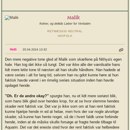
Malik
Kelner, og deltids Løber for Verbatim
RETMÆSSIG NEUTRAL
HAVFOLK
Helli
20.04.2024 13:32
Den mere negative tone gled af Malik som skællene på Nithya's egen
hale. Han tog det ikke så tungt. Det var ikke alle der værdsatte hans
lidt mere lette tone til næsten alt han skulle håndtere. Han hadede at
være seriøs i alt for lang tid, selvom han nu gdot kunne høre at hun
faktisk havde været i en rimelig seriøs situation inden han havde
opdaget hende.
"Oh. Er de andre okay?"
spurgte han, nu et lidt mere seriøst blik,
som hans blik gled over hendes krop, for at se hvor slemme hendes
skader rent faktisk var. Det var jo ikke som om at han rent faktisk
kunne hjælpe hende m ed at helae, men hvis der var nogle alvorlige
skader, så kunne han hente noget, så de i hvert faldk unne forbinde
hende, inden at de måske skulle forsøge at fragte hende tilbage til
Aquarin. Det var det eneste sted hvor der rent faktisk var helbredere