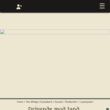
☰
Index
«
Det Østlige Krystalland
«
Azurien: Flodlandet
«
Lapiskysten
Drivende mod land