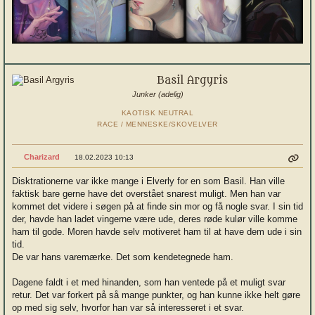
Basil Argyris
Junker (adelig)
KAOTISK NEUTRAL
RACE / MENNESKE/SKOVELVER
Charizard
18.02.2023 10:13
Disktrationerne var ikke mange i Elverly for en som Basil. Han ville
faktisk bare gerne have det overstået snarest muligt. Men han var
kommet det videre i søgen på at finde sin mor og få nogle svar. I sin tid
der, havde han ladet vingerne være ude, deres røde kulør ville komme
ham til gode. Moren havde selv motiveret ham til at have dem ude i sin
tid.
De var hans varemærke. Det som kendetegnede ham.
Dagene faldt i et med hinanden, som han ventede på et muligt svar
retur. Det var forkert på så mange punkter, og han kunne ikke helt gøre
op med sig selv, hvorfor han var så interesseret i et svar.