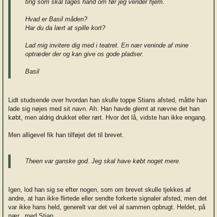
ting som skal tages hånd om før jeg vender hjem.
Hvad er Basil måden?
Har du da lært at spille kort?
Lad mig invitere dig med i teatret. En nær veninde af mine
optræder der og kan give os gode pladser.
Basil
Lidt studsende over hvordan han skulle toppe Stians afsted, måtte han
lade sig nøjes med sit navn. Ah. Han havde glemt at nævne det han
købt, men aldrig drukket eller rørt. Hvor det lå, vidste han ikke engang.
Men alligevel fik han tilføjet det til brevet.
Theen var ganske god. Jeg skal have købt noget mere.
Igen, lod han sig se efter nogen, som om brevet skulle tjekkes af
andre, at han ikke flirtede eller sendte forkerte signaler afsted, men det
var ikke hans held, generelt var det vel al sammen opbrugt. Heldet, på
nær.. med Stian.