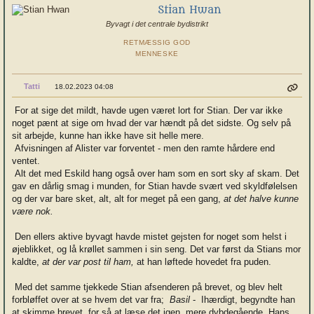
Stian Hwan
Byvagt i det centrale bydistrikt
RETMÆSSIG GOD
MENNESKE
Tatti
18.02.2023 04:08
For at sige det mildt, havde ugen været lort for Stian. Der var ikke
noget pænt at sige om hvad der var hændt på det sidste. Og selv på
sit arbejde, kunne han ikke have sit helle mere.
Afvisningen af Alister var forventet - men den ramte hårdere end
ventet.
Alt det med Eskild hang også over ham som en sort sky af skam. Det
gav en dårlig smag i munden, for Stian havde svært ved skyldfølelsen
og der var bare sket, alt, alt for meget på een gang,
at det halve kunne
være nok.
Den ellers aktive byvagt havde mistet gejsten for noget som helst i
øjeblikket, og lå krøllet sammen i sin seng. Det var først da Stians mor
kaldte,
at der var post til ham,
at han løftede hovedet fra puden.
Med det samme tjekkede Stian afsenderen på brevet, og blev helt
forbløffet over at se hvem det var fra;
Basil
- Ihærdigt, begyndte han
at skimme brevet, for så at læse det igen, mere dybdegående. Hans