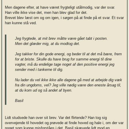
Men dagene efter, at have været frygteligt utålmodig, var der svar.
Han ville ikke vise det, men han blev glad for det.
Brevet blev læst om og om igen, i søgen på at finde på et svar. Et svar
han kunne stå ved.
Jeg frygtede, at mit brev måtte være gået tabt i posten.
Men det glæder mig, at du modtog det.
Jeg takker for din gode energi, og beder til at det må bære, frem
for at briste. Skulle du have brug for samme energi til dine
vagter, må du endelige tage noget af den positive energi jeg
sender med i tankerne til dig.
Nu lader du vel ikke ikke alle dagene gå med at arbejde dig væk
fra din ungdoms, vel? Jeg ville nødig være den eneste årsag til,
at du kom ud og så andet af byen.
Basil
Lidt studsede han over sit brev. Var det flirtende? Han tog sig
overvejende til hovedet og prøvede at finde hoved og hale i, om der var
noget som kunne misforståes i det. Basil skævede lidt mod en