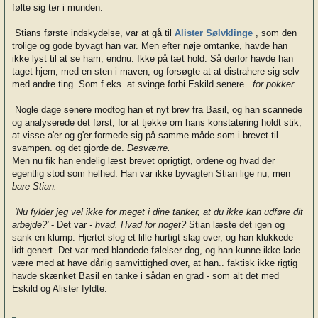
følte sig tør i munden.
Stians første indskydelse, var at gå til
Alister Sølvklinge
, som den
trolige og gode byvagt han var. Men efter nøje omtanke, havde han
ikke lyst til at se ham, endnu. Ikke på tæt hold. Så derfor havde han
taget hjem, med en sten i maven, og forsøgte at at distrahere sig selv
med andre ting. Som f.eks. at svinge forbi Eskild senere..
for pokker.
Nogle dage senere modtog han et nyt brev fra Basil, og han scannede
og analyserede det først, for at tjekke om hans konstatering holdt stik;
at visse a'er og g'er formede sig på samme måde som i brevet til
svampen. og det gjorde de.
Desværre.
Men nu fik han endelig læst brevet oprigtigt, ordene og hvad der
egentlig stod som helhed. Han var ikke byvagten Stian lige nu, men
bare Stian.
'Nu fylder jeg vel ikke for meget i dine tanker, at du ikke kan udføre dit
arbejde?'
- Det var
- hvad. Hvad for noget?
Stian læste det igen og
sank en klump. Hjertet slog et lille hurtigt slag over, og han klukkede
lidt genert. Det var med blandede følelser dog, og han kunne ikke lade
være med at have dårlig samvittighed over, at han.. faktisk ikke rigtig
havde skænket Basil en tanke i sådan en grad - som alt det med
Eskild og Alister fyldte.