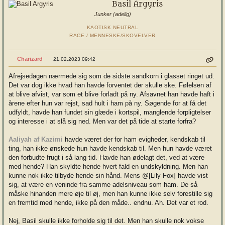
Basil Argyris
Junker (adelig)
KAOTISK NEUTRAL
RACE / MENNESKE/SKOVELVER
Charizard
21.02.2023 09:42
Afrejsedagen nærmede sig som de sidste sandkorn i glasset ringet ud.
Det var dog ikke hvad han havde forventet der skulle ske. Følelsen af
at blive afvist, var som et blive forladt på ny. Afsavnet han havde haft i
årene efter hun var rejst, sad hult i ham på ny. Søgende for at få det
udfyldt, havde han fundet sin glæde i kortspil, manglende forpligtelser
og interesse i at slå sig ned. Men var det på tide at starte forfra?
Aaliyah af Kazimi
havde været der for ham evigheder, kendskab til
ting, han ikke ønskede hun havde kendskab til. Men hun havde været
den forbudte frugt i så lang tid. Havde han ødelagt det, ved at være
med hende? Han skyldte hende hvert fald en undskyldning. Men han
kunne nok ikke tilbyde hende sin hånd. Mens @[Lily Fox] havde vist
sig, at være en veninde fra samme adelsniveau som ham. De så
måske hinanden mere øje til øj, men han kunne ikke selv forestille sig
en fremtid med hende, ikke på den måde.. endnu. Ah. Det var et rod.
Nej, Basil skulle ikke forholde sig til det. Men han skulle nok vokse