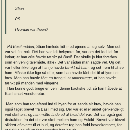
Stian
PS.
Hvordan var theen?
På Basil måden
, Stian himlede lidt med øjnene af sig selv. Men det
var vel fint nok. Dét han var lidt bekymret for, var om det lød lidt for
intimt; at han
ofte havde tænkt på Basil.
Det skulle jo blot forståes
som en venlig talemåde, ikke? Det var sådan man sagde vel. Og det
var heller ikke løgn at han jo havde
tænkt på ham
, og set frem til at se
ham. Måske ikke lige så ofte, som han havde fået det til at lyde i sit
brev. Men han havde fået en trang til at
understrege
, at han havde
tænkt på manden med vingerne.
Han kunne godt bruge en ven i denne kaotiske tid, så han håbede at
Basil snart vendte retur.
Men som han tog afsted ind til byen for at sende sit brev, havde han
også taget brevet fra Basil med sig. Der var et eller andet genkendeligt
ved skriften..
og han måtte finde ud af hvad det var.
Dét var også god
distraktion fra det der var sket mellem ham og Eskild. Brevet var blevet
sikkert afleveret til et bud, og derefter tog han forbi hovedkontoret, for