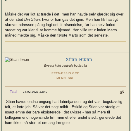
Måske det var lidt at træde i det, men han havde selv glædet sig over
at der stod
Din Stian
, hvorfor han gav det igen. Men han fik hastigt
skrevet adressen på og lagt det til afsendelse, før han selv forlod
stedet og var klar til at komme hjemad. Han ville retur inden Marts
måned meldte sig. Måske den første Marts som det seneste.
Stian Hwan
Byvagt i det centrale bydistrikt
RETMÆSSIG GOD
MENNESKE
Tatti
24.02.2023 22:49
Stian havde endnu engsng haft latrintjansen, og det var.. bogstavelig
talt, et lorte job. Så var det sagt mildt. Eskild og Stian var stadig et
usagt emne der bare eksisterede i det uvisse - han så mere til
kollegaen end nogensinde før, men et eller andet sted.. generede det
ham ikke i så stort et omfang længere.