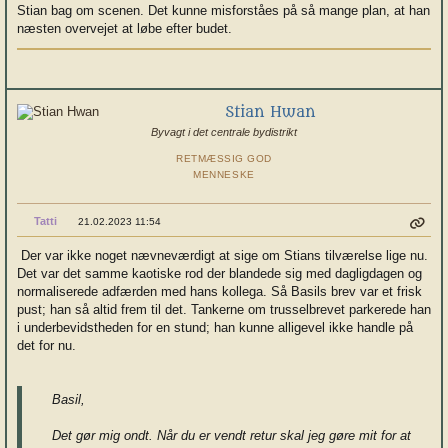
Stian bag om scenen. Det kunne misforståes på så mange plan, at han
næsten overvejet at løbe efter budet.
Stian Hwan
Byvagt i det centrale bydistrikt
RETMÆSSIG GOD
MENNESKE
Tatti
21.02.2023 11:54
Der var ikke noget nævneværdigt at sige om Stians tilværelse lige nu.
Det var det samme kaotiske rod der blandede sig med dagligdagen og
normaliserede adfærden med hans kollega. Så Basils brev var et frisk
pust; han så altid frem til det. Tankerne om trusselbrevet parkerede han
i underbevidstheden for en stund; han kunne alligevel ikke handle på
det for nu.
Basil,
Det gør mig ondt. Når du er vendt retur skal jeg gøre mit for at