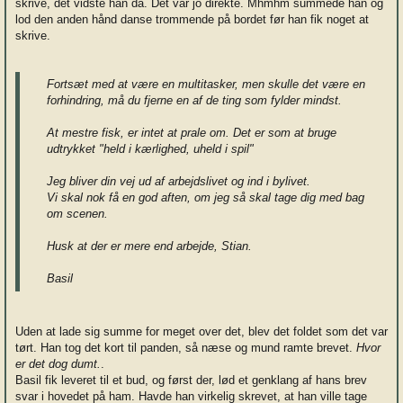
skrive, det vidste han da. Det var jo direkte. Mhmhm summede han og
lod den anden hånd danse trommende på bordet før han fik noget at
skrive.
Fortsæt med at være en multitasker, men skulle det være en
forhindring, må du fjerne en af de ting som fylder mindst.
At mestre fisk, er intet at prale om. Det er som at bruge
udtrykket "held i kærlighed, uheld i spil"
Jeg bliver din vej ud af arbejdslivet og ind i bylivet.
Vi skal nok få en god aften, om jeg så skal tage dig med bag
om scenen.
Husk at der er mere end arbejde, Stian.
Basil
Uden at lade sig summe for meget over det, blev det foldet som det var
tørt. Han tog det kort til panden, så næse og mund ramte brevet.
Hvor
er det dog dumt.
.
Basil fik leveret til et bud, og først der, lød et genklang af hans brev
svar i hovedet på ham. Havde han virkelig skrevet, at han ville tage