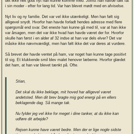
det ikke helt godt nyt han kunne komme med. Jovist han havde fået fat
i sin moder - efter for lang tid. Var han blevet mødt med en afviselse.
Nyt liv og ny familie. Det var vel ikke utænkeligt. Men han følt sig
alligevel snydt. Hvorfor han havde forladt hendes adresse med flere
spørgsmål end svar. Det eneste han kunne gå med til, var at han ikke
var årsagen, men det var ikke hvad han havde været der for. Hvorfor
skulle han først i en alder af 32 indse at han var dels elver? Det var
måske ikke nævnværdigt, men han følt ikke det var deres at vurdere.
Så brevet der havde ventet på ham, var noget han kunne tage positivt
til sig. Et klukkende smil blev malet henover læberne. Hvorfor glædet
det ham, at han var blevet tænkt på. Ofte.
Stian,
Det skal du ikke beklage, mit hoved har alligevel været
andetsted. Men dit brev bragte mig god energi på en ellers
beklagende dag. Så mange tak.
Nu fylder jeg vel ikke for meget i dine tanker, at du ikke kan
udføre dit arbejde?
Rejsen kunne have været bedre. Men der er lige nogle sidste