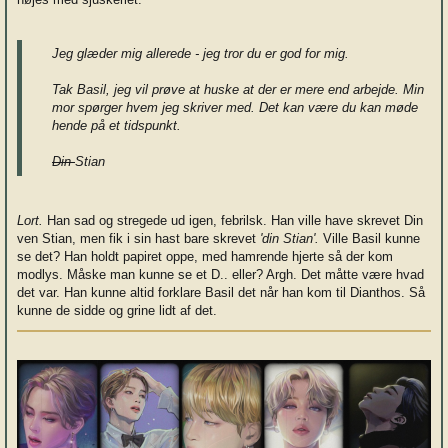
Jeg glæder mig allerede - jeg tror du er god for mig.
Tak Basil, jeg vil prøve at huske at der er mere end arbejde. Min
mor spørger hvem jeg skriver med. Det kan være du kan møde
hende på et tidspunkt.
Din
S
tian
Lort.
Han sad og stregede ud igen, febrilsk. Han ville have skrevet Din
ven Stian, men fik i sin hast bare skrevet
'din Stian'.
Ville Basil kunne
se det? Han holdt papiret oppe, med hamrende hjerte så der kom
modlys. Måske man kunne se et D.. eller? Argh. Det måtte være hvad
det var. Han kunne altid forklare Basil det når han kom til Dianthos. Så
kunne de sidde og grine lidt af det.