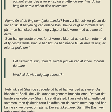
opmuntre dig. Jeg giver en øl, og et lyttende øre, hvis du har
brug for at tale ud om dine oplevelser.
Fjerne én af de ting som fylder mindst?
Han var lidt usikker på om der
var en skjult betydning ved ordene Basil havde valgt at formulere sig
på - men han skød det hen, og valgte at lade være med at svare på
dette.
Som han genlæste brevet for at være sikker på at han kom retur med
et fyldestgørende svar, lo han lidt, da han nåede til;
'At mestre fisk, er
intet at prale om.'
Det skriver du kun, fordi du ved at jeg var ved at vinde. Indrøm
det bare.
Hvad vil du vise mig bag scenen?-
Febrilsk sad Stian og stregede ud hvad han var ved at skrive. Og
håbede at Basil ikke ville kunne se gennem krusedullerne. Det var det
første sjuskede brev Stian fik sendt afsted. Han skulle til at krølle det
sammen, men tjekkede først i skuffen om de havde mere papir så han
kunne skrive brevet om på ny.
Der var ikke mere
. Så måtte Basil vel,
nøjes med sjuskeriet.