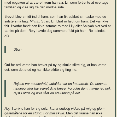
med opgaven af at være hvem han var. En som fortjente at overtage
familien og vise sig fra den modne side.
Brevet blev smidt ind til ham, som han fik pakket sin taske med de
sidste små ting.
Mhmh
. Stian. En blød ro faldt om ham. Det var ikke
fair. Hvorfor fandt han ikke samme ro med Lily eller Aaliyah blot ved at
tænke på dem. Rory havde dog samme effekt på ham. Ro i sindet.
Ffs
.
Stian
Ord for ord læste han brevet på ny og skulle sikre sig, at han læste
det, som det stod og han ikke bildte sig ting ind.
Rejsen var succesfuld, udfaldet var en katastrofe. De seneste
højdepunkter har været dine breve. Foruden dem, havde jeg nok
rejst i utide og ikke fået en afslutning på det.
Nej.
Tænkte han for sig selv.
Tænk endelig videre på mig og glem
gøremålene for en stund. For min skyld
. Men det kunne han ikke