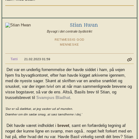
Stian Hwan
Byvagt i det centrale bydistrikt
RETMÆSSIG GOD
MENNESKE
Tatti
21.02.2023 01:59
Det var en underlig fornemmelse der havde siddet i ham, på vejen
hjem fra byvagtkontoret, efter han havde kigget arkiverne igennem,
med de nyeste sager. Skønt at skriften var en anelse snørklet og
snusket, var der ingen tvivl om at når man sammenlignede brevene og
visse bogstaver, så var de ens. Altså, Basils brev til Stian, og
trusselsbrevet til
Svampus Bladhat
.
'Dur er så dælirkat, at jeg vasker ud af munden.
Drømher om din sødæ smag, at sæz tændherne i dej.'
Dét havde været indholdet i
brevet
, samt en forfærdelig tegning af
noget der kunne ligne en svamp, men også.. noget helt forkert med en
hat på, eller hvad det nu var. Havde Basil virkelig sendt dét brev? Stian