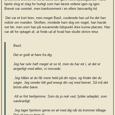
hjerte slog et slag for hurtigt som han læste ordene igen og igen.
Brevet var uventet, men kærkomment i en ellers besværlig tid.
Det var et kort brev, men meget Basil,
vurderede han ud fra det han
vidste om manden.
Skriften, mindede ham dog om noget, han havde
set før, men som han på nuværende tidspunkt ikke kunne placere. Han
var alt for optaget af, at finde ud af hvad han skulle skrive retur.
Basil,
Det er godt at høre fra dig.
Jeg har selv haft meget at se til, men du har ret i, at det er
ærgerligt med øllen, vi missede.
Jeg håber at du får mere held på din rejse, og finder det du
søger. Jeg sender lidt god energi din vej med brevet. Så må det
briste eller bære.
Alt er fint herhjemme. Som du jo nok ved, fylder arbejdet, som
sædvanligt.
Jeg tager hjertens gerne en øl med dig når du kommer tilbage.
Det vil jeg se frem til.