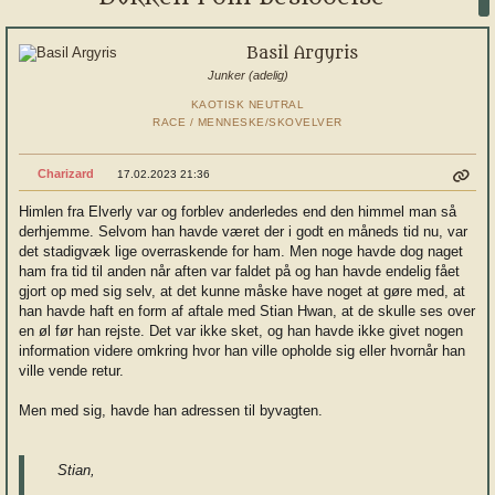
Basil Argyris
Junker (adelig)
KAOTISK NEUTRAL
RACE / MENNESKE/SKOVELVER
Charizard
17.02.2023 21:36
Himlen fra Elverly var og forblev anderledes end den himmel man så
derhjemme. Selvom han havde været der i godt en måneds tid nu, var
det stadigvæk lige overraskende for ham. Men noge havde dog naget
ham fra tid til anden når aften var faldet på og han havde endelig fået
gjort op med sig selv, at det kunne måske have noget at gøre med, at
han havde haft en form af aftale med Stian Hwan, at de skulle ses over
en øl før han rejste. Det var ikke sket, og han havde ikke givet nogen
information videre omkring hvor han ville opholde sig eller hvornår han
ville vende retur.
Men med sig, havde han adressen til byvagten.
Stian,