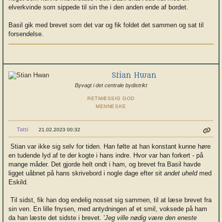
elverkvinde som sippede til sin the i den anden ende af bordet.
Basil gik med brevet som det var og fik foldet det sammen og sat til
forsendelse.
Stian Hwan
Byvagt i det centrale bydistrikt
RETMÆSSIG GOD
MENNESKE
Tatti
21.02.2023 00:32
Stian var ikke sig selv for tiden. Han følte at han konstant kunne høre
en tudende lyd af te der kogte i hans indre. Hvor var han forkert - på
mange måder. Det gjorde helt ondt i ham, og brevet fra Basil havde
ligget uåbnet på hans skrivebord i nogle dage efter sit
andet uheld
med
Eskild.
Til sidst, fik han dog endelig nosset sig sammen, til at læse brevet fra
sin ven. En lille fnysen, med antydningen af et smil, voksede på ham
da han læste det sidste i brevet. '
Jeg ville nødig være den eneste