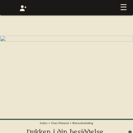
☰
Index
«
Over Afstand
«
Brevudveksling
Dukken i din besiddelse