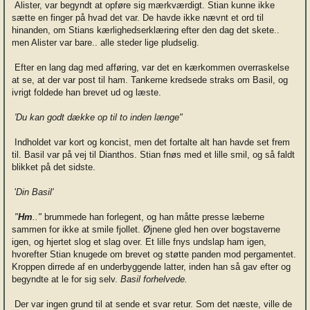
Alister, var begyndt at opføre sig mærkværdigt. Stian kunne ikke
sætte en finger på hvad det var. De havde ikke nævnt et ord til
hinanden, om Stians kærlighedserklæring efter den dag det skete..
men Alister var bare.. alle steder lige pludselig.
Efter en lang dag med afføring, var det en kærkommen overraskelse
at se, at der var post til ham. Tankerne kredsede straks om Basil, og
ivrigt foldede han brevet ud og læste.
'Du kan godt dække op til to inden længe"
Indholdet var kort og koncist, men det fortalte alt han havde set frem
til. Basil var på vej til Dianthos. Stian fnøs med et lille smil, og så faldt
blikket på det sidste.
'
Din Basil'
"
Hm
.."
brummede han forlegent, og han måtte presse læberne
sammen for ikke at smile fjollet. Øjnene gled hen over bogstaverne
igen, og hjertet slog et slag over. Et lille fnys undslap ham igen,
hvorefter Stian knugede om brevet og støtte panden mod pergamentet.
Kroppen dirrede af en underbyggende latter, inden han så gav efter og
begyndte at le for sig selv.
Basil forhelvede.
Der var ingen grund til at sende et svar retur. Som det næste, ville de