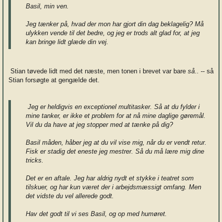
Basil, min ven.
Jeg tænker på, hvad der mon har gjort din dag beklagelig? Må
ulykken vende til det bedre, og jeg er trods alt glad for, at jeg
kan bringe lidt glæde din vej.
Stian tøvede lidt med det næste, men tonen i brevet var bare
så
.. -- så
Stian forsøgte at gengælde det.
Jeg er heldigvis en exceptionel multitasker. Så at du fylder i
mine tanker, er ikke et problem for at nå mine daglige gøremål.
Vil du da have at jeg stopper med at tænke på dig?
Basil måden, håber jeg at du vil vise mig, når du er vendt retur.
Fisk er stadig det eneste jeg mestrer. Så du må lære mig dine
tricks.
Det er en aftale. Jeg har aldrig nydt et stykke i teatret som
tilskuer, og har kun været der i arbejdsmæssigt omfang. Men
det vidste du vel allerede godt.
Hav det godt til vi ses Basil, og op med humøret.