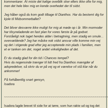
kommentarer. At miste det kølige overblik sker ellers ikke ofte for mig,
men det hele blev mig en kende overhedet der til sidst.
Jeg håber også du kom godt tilbage til Dianthos. Har du bestemt dig for
kjole til Midsommerballet?
Det bliver desværre ikke muligt for mig at møde op i år. Min mormoder
har tilsyneladende en fast plan for vores første år på godset.
Forståeligt nok taget hendes alder i betragtning, men stadig en smule...
overvældende? Jeg har måske nok vidst ansvar ville komme min vej
og det i stigende grad efter jeg accepterede min plads i familien, men
et er tanken om det, noget andet virkeligheden af det.
Er du stadig glad for din tid i Chances tempel?
Hvis du nogensinde trænger til lidt fred fra Dianthos mængder af
adspredelser, så skriv du er på vej og et værelse vil stå klar når du
ankommer!
På forhåbentlig snart gensyn,
Isadora
~~~~~~~~~~~~~~~~~~~~~~~~~~~~~~~~~~~~~~~~~~~~~~~~~~~~~
Isadora lagde brevet til side for at tørre, som hun rakte ud og tog det