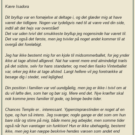
Kære Isadora
Dit bryllup var en fornøjelse at deltage i, og det glæder mig at have
været der tidligere. Nogen var tydeligvis nød til at være ved din side,
indtil alt det hejs var overstået!
Det var uden tvivl det smukkeste bryllup jeg nogensinde har været til.
Det var også det første, men jeg tvivler på noget andet kommer til at
overgå det foreløbigt.
Jeg har ikke bestemt mig for en kjole til midsommerballet, for jeg ynder
ikke at tage afsted alligevel. Nat har været mere end almindeligt træls
på det sidste, selv for hans standarter, og med den fiasko Vinterballet
var, orker jeg ikke at tage afsted. Langt hellere vil jeg foretrække at
besøge dig i stedet, ved lejlighed.
Din position i familien var vel uundgåelig, men jeg er ikke i tvivl om at
du vil løfte den, som hør og bør sig. Mere end det. Nye kræfter skal
nok komme jeres familier til gode, og bringe bedre tider.
Chances Temple er.. interessant. Ypperstepræstinden er noget af en
type, og hun så intens. Jeg sværger, nogle gange er det som om hun
bare står og
stirre
på mig, både mens jeg arbejder, men somme tider
også når hun varetager sin funktion! Hun er ikke ubehagelig, bestemt
ikke, men jeg kan næppe beskrive hendes væsen som andet end