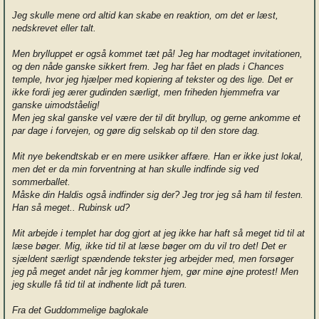
Jeg skulle mene ord altid kan skabe en reaktion, om det er læst,
nedskrevet eller talt.
Men brylluppet er også kommet tæt på! Jeg har modtaget invitationen,
og den nåde ganske sikkert frem. Jeg har fået en plads i Chances
temple, hvor jeg hjælper med kopiering af tekster og des lige. Det er
ikke fordi jeg ærer gudinden særligt, men friheden hjemmefra var
ganske uimodståelig!
Men jeg skal ganske vel være der til dit bryllup, og gerne ankomme et
par dage i forvejen, og gøre dig selskab op til den store dag.
Mit nye bekendtskab er en mere usikker affære. Han er ikke just lokal,
men det er da min forventning at han skulle indfinde sig ved
sommerballet.
Måske din Haldis også indfinder sig der? Jeg tror jeg så ham til festen.
Han så meget.. Rubinsk ud?
Mit arbejde i templet har dog gjort at jeg ikke har haft så meget tid til at
læse bøger. Mig, ikke tid til at læse bøger om du vil tro det! Det er
sjældent særligt spændende tekster jeg arbejder med, men forsøger
jeg på meget andet når jeg kommer hjem, gør mine øjne protest! Men
jeg skulle få tid til at indhente lidt på turen.
Fra det Guddommelige baglokale