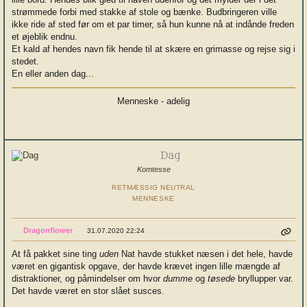
strømmede forbi med stakke af stole og bænke. Budbringeren ville
ikke ride af sted før om et par timer, så hun kunne nå at indånde freden
et øjeblik endnu.
Et kald af hendes navn fik hende til at skære en grimasse og rejse sig i
stedet.
En eller anden dag...
Menneske - adelig
Dag
Komtesse
RETMÆSSIG NEUTRAL
MENNESKE
Dragonflower
31.07.2020 22:24
At få pakket sine ting
uden
Nat havde stukket næsen i det hele, havde
været en gigantisk opgave, der havde krævet ingen lille mængde af
distraktioner, og påmindelser om hvor
dumme
og
tøsede
bryllupper var.
Det havde været en stor slået susces.