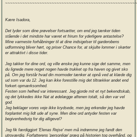
~~~~~~~~~~~~~~~~~~~~~~~~~~~~~~~~~~~~~~~~~~~~~~~~~~~~~
Kære Isadora,
Det lyder som dine prøvelser fortsætter, om end jeg tænker tiden
stående i det mindste har været et frirum for yderligere antastelse?
Mine varmeste forhåbninger til at dine indsigelser til garderobens
udformning bliver hørt, og priser Chance for, at skjulte lommer i skørter
er attraktivt i disse tider.
Jeg takker for dine ord, og ville ønske jeg kunne sige det samme, men
du lignede mere noget nogen havde trukket op fra haven og givet sko
på. Om jeg forstår hvad din mormoder tænker at opnå ved at klæde dig
ud som var du 12. Jeg kan ikke forestille mig det tiltrækker andet end
forkert
opmærksomhed.
Festen som helhed var interessant. Jeg gjorde mit et nyt bekendtskab,
og det lykkedes ikke Nat at ødelægge aftenen totalt, så den var vel
god.
Jeg beklager vores veje ikke krydsede, men jeg erkender jeg havde
forplantet mig lidt ude af syne. Men dine ord antyder festen var
begivenhedsrig for dig alligevel?
Jeg fik færdiggjort 'Elenas Rejse' men må indrømme jeg fandt den
utroværdig. Forfatterens 'personlige' præg på historien tog overhånd, og