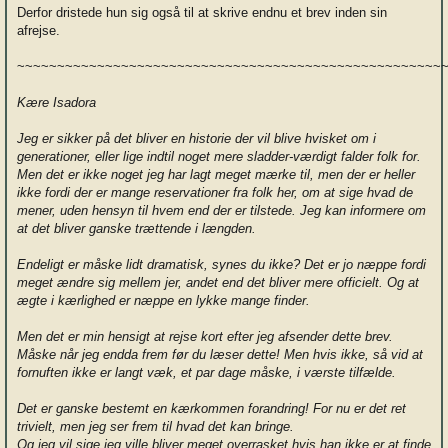
Derfor dristede hun sig også til at skrive endnu et brev inden sin
afrejse.
~~~~~~~~~~~~~~~~~~~~~~~~~~~~~~~~~~~~~~~~~~~~~~~~~~~~~
Kære Isadora
Jeg er sikker på det bliver en historie der vil blive hvisket om i
generationer, eller lige indtil noget mere sladder-værdigt falder folk for.
Men det er ikke noget jeg har lagt meget mærke til, men der er heller
ikke fordi der er mange reservationer fra folk her, om at sige hvad de
mener, uden hensyn til hvem end der er tilstede. Jeg kan informere om
at det bliver ganske trættende i længden.
Endeligt er måske lidt dramatisk, synes du ikke? Det er jo næppe fordi
meget ændre sig mellem jer, andet end det bliver mere officielt. Og at
ægte i kærlighed er næppe en lykke mange finder.
Men det er min hensigt at rejse kort efter jeg afsender dette brev.
Måske når jeg endda frem før du læser dette! Men hvis ikke, så vid at
fornuften ikke er langt væk, et par dage måske, i værste tilfælde.
Det er ganske bestemt en kærkommen forandring! For nu er det ret
trivielt, men jeg ser frem til hvad det kan bringe.
Og jeg vil sige jeg ville bliver meget overrasket hvis han ikke er at finde