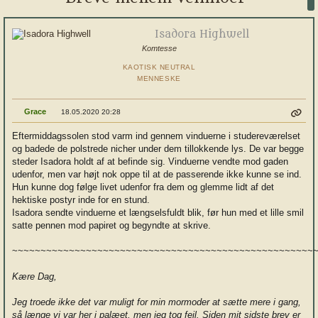
Isadora Highwell
Komtesse
KAOTISK NEUTRAL
MENNESKE
Grace
18.05.2020 20:28
Eftermiddagssolen stod varm ind gennem vinduerne i studereværelset
og badede de polstrede nicher under dem tillokkende lys. De var begge
steder Isadora holdt af at befinde sig. Vinduerne vendte mod gaden
udenfor, men var højt nok oppe til at de passerende ikke kunne se ind.
Hun kunne dog følge livet udenfor fra dem og glemme lidt af det
hektiske postyr inde for en stund.
Isadora sendte vinduerne et længselsfuldt blik, før hun med et lille smil
satte pennen mod papiret og begyndte at skrive.
~~~~~~~~~~~~~~~~~~~~~~~~~~~~~~~~~~~~~~~~~~~~~~~~~~~~~
Kære Dag,
Jeg troede ikke det var muligt for min mormoder at sætte mere i gang,
så længe vi var her i palæet, men jeg tog fejl. Siden mit sidste brev er