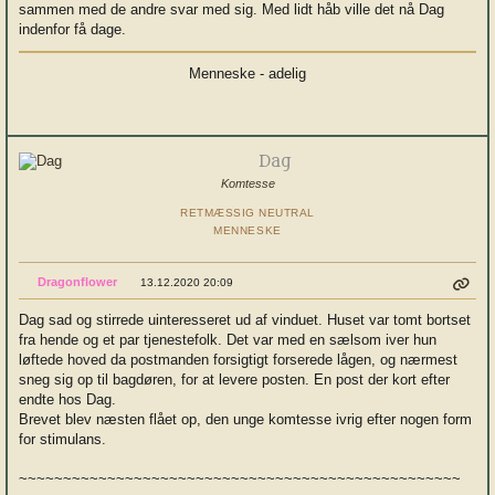
sammen med de andre svar med sig. Med lidt håb ville det nå Dag
indenfor få dage.
Menneske - adelig
Dag
Komtesse
RETMÆSSIG NEUTRAL
MENNESKE
Dragonflower
13.12.2020 20:09
Dag sad og stirrede uinteresseret ud af vinduet. Huset var tomt bortset
fra hende og et par tjenestefolk. Det var med en sælsom iver hun
løftede hoved da postmanden forsigtigt forserede lågen, og nærmest
sneg sig op til bagdøren, for at levere posten. En post der kort efter
endte hos Dag.
Brevet blev næsten flået op, den unge komtesse ivrig efter nogen form
for stimulans.
~~~~~~~~~~~~~~~~~~~~~~~~~~~~~~~~~~~~~~~~~~~~~~~~~~