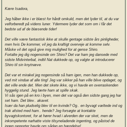
Kære Isadora,
Jeg håber ikke i er blæst for hårdt omkuld, men det lyder til, at du var
velforberedt på videns luner. Ydermere lyder det som om i får det
bedste ud af de blæsende tider!
Det ville være fantastisk ikke at skulle gentage sidste års pinligheder,
men hvis De kommer, vil jeg da kraftigt overveje at komme selv.
Måske vil det også give mig mulighed for at gense Shiro.
Fortalte jeg dig nogensinde om Shiro? Det var ham jeg dansede med
sidste Midvinterbal, indtil Nat dukkede op, og valgte at introducerer
Shiro til sin knytnæve.
Det var et mirakel jeg nogensinde så ham igen, men han dukkede op,
ved mit vindue af alle ting! Jeg var sikker på han ville blive opdaget, og
det ville ende det. Men det skete ikke, og vi havde en overraskenden
hyggelig stund. Jeg lærte ham at spille skak.
Vi sås igen på en kro i byen, men det var også den sidste gang jeg har
set ham. Det blev.. akavet.
Især da han pludselig blev til en kvinde? Og.. en byvagt væltede ind og
trak afsted med ham.. hende? Jeg forsøgte at kontakte
byvagtskontoret, for at hører hvad i alverden der var sket, men de
inkompetente narhatte viste tilsyneladende ingenting, og påstod de
ingen rapporter havde om sådan en hændelse!