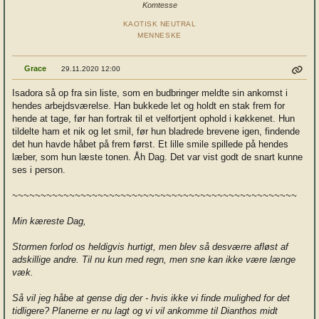
Komtesse
KAOTISK NEUTRAL
MENNESKE
Grace
29.11.2020 12:00
Isadora så op fra sin liste, som en budbringer meldte sin ankomst i
hendes arbejdsværelse. Han bukkede let og holdt en stak frem for
hende at tage, før han fortrak til et velfortjent ophold i køkkenet. Hun
tildelte ham et nik og let smil, før hun bladrede brevene igen, findende
det hun havde håbet på frem først. Et lille smile spillede på hendes
læber, som hun læste tonen. Åh Dag. Det var vist godt de snart kunne
ses i person.
~~~~~~~~~~~~~~~~~~~~~~~~~~~~~~~~~~~~~~~~~~~~~~~~~~
Min kæreste Dag,
Stormen forlod os heldigvis hurtigt, men blev så desværre afløst af
adskillige andre. Til nu kun med regn, men sne kan ikke være længe
væk.
Så vil jeg håbe at gense dig der - hvis ikke vi finde mulighed for det
tidligere? Planerne er nu lagt og vi vil ankomme til Dianthos midt