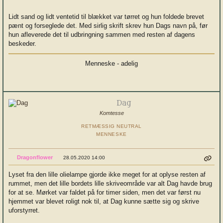
Lidt sand og lidt ventetid til blækket var tørret og hun foldede brevet
pænt og forseglede det. Med sirlig skrift skrev hun Dags navn på, før
hun afleverede det til udbringning sammen med resten af dagens
beskeder.
Menneske - adelig
Dag
Komtesse
RETMÆSSIG NEUTRAL
MENNESKE
Dragonflower
28.05.2020 14:00
Lyset fra den lille olielampe gjorde ikke meget for at oplyse resten af
rummet, men det lille bordets lille skriveområde var alt Dag havde brug
for at se. Mørket var faldet på for timer siden, men det var først nu
hjemmet var blevet roligt nok til, at Dag kunne sætte sig og skrive
uforstyrret.