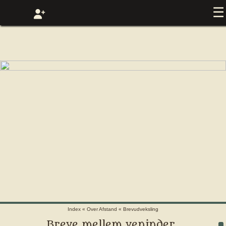
☰
Index
«
Over Afstand
«
Brevudveksling
Breve mellem veninder