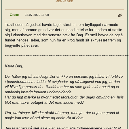
MENNESKE
Grace
28.07.2020 19:08
Travlheden på godset havde taget stødt til som brylluppet nærmede
sig, men af samme grund var det en sand lettelse for Isadora at sætte
sig i vinterhaven med det seneste brev fra Dag. Et smil havde da også
fundet hendes læber, som hun fra en krog fandt sit skrivesæt frem og
begyndte på et svar.
~~~~~~~~~~~~~~~~~~~~~~~~~~~~~~~~~~~~~~~~~~~~~~~~~~~~~
Kære Dag,
Det håber jeg så sandelig! Det er ikke en episode, jeg håber vil forblive
i tjenestestabens sladder til evigheder, og så alligevel ved jeg, at den
vil blive lige præcis det. Sladderen har nu sine gode sider også og er
umådelig lærerig foruden underholdende.
Har du lagt mærke til hvor meget uforsigtigt, der siges omkring en, hvis
blot man virker optaget af det man sidder med?
Ord, sætninger, billeder skabt af sprog, men ja - der er jo en grund til
nogle kan leve af ord alene og andre dø af dem.
Jeg føler mig så slet ikke klar, selvom alle forberedelserne virker til at