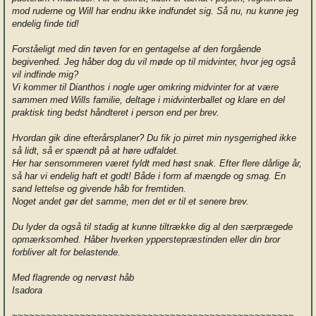
mod ruderne og Will har endnu ikke indfundet sig. Så nu, nu kunne jeg
endelig finde tid!
Forståeligt med din tøven for en gentagelse af den forgående
begivenhed. Jeg håber dog du vil møde op til midvinter, hvor jeg også
vil indfinde mig?
Vi kommer til Dianthos i nogle uger omkring midvinter for at være
sammen med Wills familie, deltage i midvinterballet og klare en del
praktisk ting bedst håndteret i person end per brev.
Hvordan gik dine efterårsplaner? Du fik jo pirret min nysgerrighed ikke
så lidt, så er spændt på at høre udfaldet.
Her har sensommeren været fyldt med høst snak. Efter flere dårlige år,
så har vi endelig haft et godt! Både i form af mængde og smag. En
sand lettelse og givende håb for fremtiden.
Noget andet gør det samme, men det er til et senere brev.
Du lyder da også til stadig at kunne tiltrække dig al den særprægede
opmærksomhed. Håber hverken ypperstepræstinden eller din bror
forbliver alt for belastende.
Med flagrende og nervøst håb
Isadora
~~~~~~~~~~~~~~~~~~~~~~~~~~~~~~~~~~~~~~~~~~~~~~~~~~