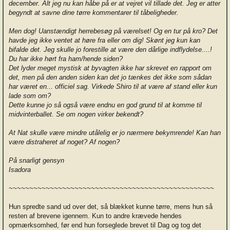
december. Alt jeg nu kan håbe på er at vejret vil tillade det. Jeg er atter
begyndt at savne dine tørre kommentarer til tåbeligheder.
Men dog! Uanstændigt herrebesøg på værelset! Og en tur på kro? Det
havde jeg ikke ventet at høre fra eller om dig! Skønt jeg kun kan
bifalde det. Jeg skulle jo forestille at være den dårlige indflydelse....!
Du har ikke hørt fra ham/hende siden?
Det lyder meget mystisk at byvagten ikke har skrevet en rapport om
det, men på den anden siden kan det jo tænkes det ikke som sådan
har været en... officiel sag. Virkede Shiro til at være af stand eller kun
lade som om?
Dette kunne jo så også være endnu en god grund til at komme til
midvinterballet. Se om nogen virker bekendt?
At Nat skulle være mindre utålelig er jo nærmere bekymrende! Kan han
være distraheret af noget? Af nogen?
På snarligt gensyn
Isadora
~~~~~~~~~~~~~~~~~~~~~~~~~~~~~~~~~~~~~~~~~~~~~~~~~~
Hun spredte sand ud over det, så blækket kunne tørre, mens hun så
resten af brevene igennem. Kun to andre krævede hendes
opmærksomhed, før end hun forseglede brevet til Dag og tog det