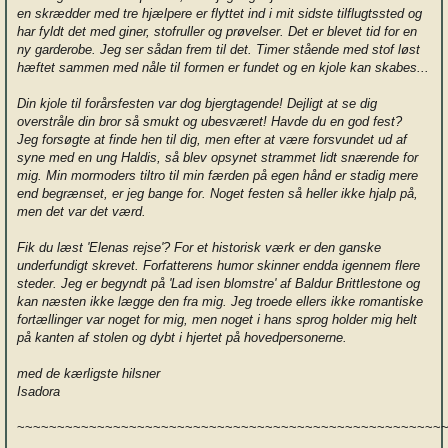
en skrædder med tre hjælpere er flyttet ind i mit sidste tilflugtssted og
har fyldt det med giner, stofruller og prøvelser. Det er blevet tid for en
ny garderobe. Jeg ser sådan frem til det. Timer stående med stof løst
hæftet sammen med nåle til formen er fundet og en kjole kan skabes...
Din kjole til forårsfesten var dog bjergtagende! Dejligt at se dig
overstråle din bror så smukt og ubesværet! Havde du en god fest?
Jeg forsøgte at finde hen til dig, men efter at være forsvundet ud af
syne med en ung Haldis, så blev opsynet strammet lidt snærende for
mig. Min mormoders tiltro til min færden på egen hånd er stadig mere
end begrænset, er jeg bange for. Noget festen så heller ikke hjalp på,
men det var det værd.
Fik du læst 'Elenas rejse'? For et historisk værk er den ganske
underfundigt skrevet. Forfatterens humor skinner endda igennem flere
steder. Jeg er begyndt på 'Lad isen blomstre' af Baldur Brittlestone og
kan næsten ikke lægge den fra mig. Jeg troede ellers ikke romantiske
fortællinger var noget for mig, men noget i hans sprog holder mig helt
på kanten af stolen og dybt i hjertet på hovedpersonerne.
med de kærligste hilsner
Isadora
~~~~~~~~~~~~~~~~~~~~~~~~~~~~~~~~~~~~~~~~~~~~~~~~~~~~~