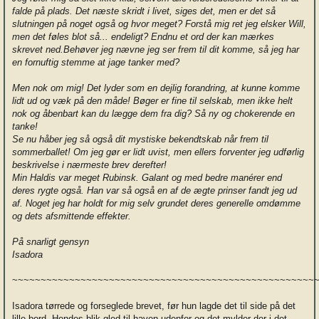
falde på plads. Det næste skridt i livet, siges det, men er det så
slutningen på noget også og hvor meget? Forstå mig ret jeg elsker Will,
men det føles blot så... endeligt? Endnu et ord der kan mærkes
skrevet ned.Behøver jeg nævne jeg ser frem til dit komme, så jeg har
en fornuftig stemme at jage tanker med?
Men nok om mig! Det lyder som en dejlig forandring, at kunne komme
lidt ud og væk på den måde! Bøger er fine til selskab, men ikke helt
nok og åbenbart kan du lægge dem fra dig? Så ny og chokerende en
tanke!
Se nu håber jeg så også dit mystiske bekendtskab når frem til
sommerballet! Om jeg gør er lidt uvist, men ellers forventer jeg udførlig
beskrivelse i nærmeste brev derefter!
Min Haldis var meget Rubinsk. Galant og med bedre manérer end
deres rygte også. Han var så også en af de ægte prinser fandt jeg ud
af. Noget jeg har holdt for mig selv grundet deres generelle omdømme
og dets afsmittende effekter.
På snarligt gensyn
Isadora
~~~~~~~~~~~~~~~~~~~~~~~~~~~~~~~~~~~~~~~~~~~~~~~~~~~~~
Isadora tørrede og forseglede brevet, før hun lagde det til side på det
lille bord. Hendes blik gled til haven udenfor og det mylder der i det