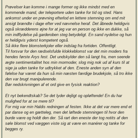
Prøvelser kan komme i mange former og ikke mindst med en
kommende mand, der teleportere uden tanke for tid og sted. Hans
ankomst under en prøvning efterlod en lettere stemning om end mit
ansigt brændte i dage efter ved nævnelse heraf. Det åbnede heldigvis
også skrædderens øjne for at jeg var en person og ikke en dukke, så
min indflydelse på garderoben steg betydeligt. En sand nydelse og hun
er heldigvis yderst kompetent også.
Så ikke flere blomsterkjoler eller indslag fra fortiden. Offentligt.
Til forsvar for den rædselsfulde klokkeblomst var det min moders fra
hendes første Arys fest. Det undskylder den så langt fra, men seende
ægte sentimentalitet hos min mormoder, slog mig nok ud af kurs til at
sige ja uden tanke for udtrykket af den. Eneste anden syn af den
følelse har været da hun så min næsten færdige brudekjole, så tro ikke
den var brugt manipulerende.
Bør nedskrivningen af et ord give en fysisk reaktion?
Et nyt bekendtskab? Se det lyder dejligt og opløftende! En du har
mulighed for at se mere til?
For mig var min Haldis redningen af festen. Ikke at det var mere end et
par danse og en gætteleg, men det løftede stemningen til hvor den
burde være og holdt den der. Så rart den eneste der tog notits af den
søle blomst ved væggen viste sig at være en manérer og tanke for
begges ry.