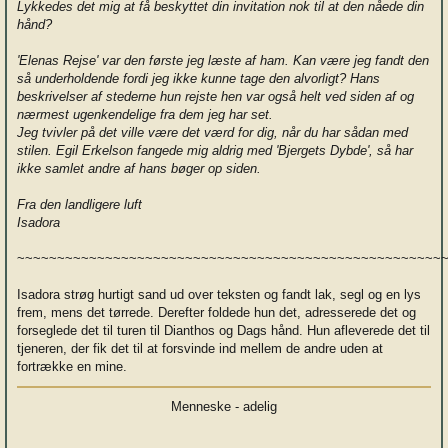
Lykkedes det mig at få beskyttet din invitation nok til at den nåede din
hånd?
'Elenas Rejse' var den første jeg læste af ham. Kan være jeg fandt den
så underholdende fordi jeg ikke kunne tage den alvorligt? Hans
beskrivelser af stederne hun rejste hen var også helt ved siden af og
nærmest ugenkendelige fra dem jeg har set.
Jeg tvivler på det ville være det værd for dig, når du har sådan med
stilen. Egil Erkelson fangede mig aldrig med 'Bjergets Dybde', så har
ikke samlet andre af hans bøger op siden.
Fra den landligere luft
Isadora
~~~~~~~~~~~~~~~~~~~~~~~~~~~~~~~~~~~~~~~~~~~~~~~~~~~~~
Isadora strøg hurtigt sand ud over teksten og fandt lak, segl og en lys
frem, mens det tørrede. Derefter foldede hun det, adresserede det og
forseglede det til turen til Dianthos og Dags hånd. Hun afleverede det til
tjeneren, der fik det til at forsvinde ind mellem de andre uden at
fortrække en mine.
Menneske - adelig