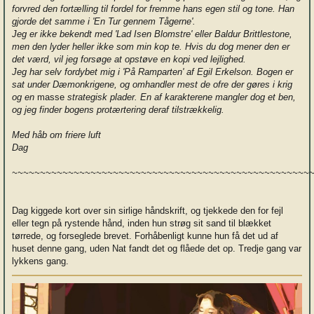
forvred den fortælling til fordel for fremme hans egen stil og tone. Han
gjorde det samme i 'En Tur gennem Tågerne'.
Jeg er ikke bekendt med 'Lad Isen Blomstre' eller Baldur Brittlestone,
men den lyder heller ikke som min kop te. Hvis du dog mener den er
det værd, vil jeg forsøge at opstøve en kopi ved lejlighed.
Jeg har selv fordybet mig i 'På Ramparten' af Egil Erkelson. Bogen er
sat under Dæmonkrigene, og omhandler mest de ofre der gøres i krig
og en
masse
strategisk plader. En af karakterene mangler dog et ben,
og jeg finder bogens protærtering deraf tilstrækkelig.
Med håb om friere luft
Dag
~~~~~~~~~~~~~~~~~~~~~~~~~~~~~~~~~~~~~~~~~~~~~~~~~~~~~
Dag kiggede kort over sin sirlige håndskrift, og tjekkede den for fejl
eller tegn på rystende hånd, inden hun strøg sit sand til blækket
tørrede, og forseglede brevet. Forhåbenligt kunne hun få det ud af
huset denne gang, uden Nat fandt det og flåede det op. Tredje gang var
lykkens gang.