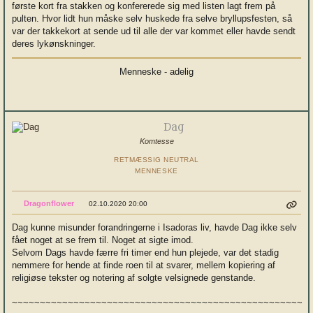
første kort fra stakken og konfererede sig med listen lagt frem på
pulten. Hvor lidt hun måske selv huskede fra selve bryllupsfesten, så
var der takkekort at sende ud til alle der var kommet eller havde sendt
deres lykønskninger.
Menneske - adelig
Dag
Komtesse
RETMÆSSIG NEUTRAL
MENNESKE
Dragonflower
02.10.2020 20:00
Dag kunne misunder forandringerne i Isadoras liv, havde Dag ikke selv
fået noget at se frem til. Noget at sigte imod.
Selvom Dags havde færre fri timer end hun plejede, var det stadig
nemmere for hende at finde roen til at svarer, mellem kopiering af
religiøse tekster og notering af solgte velsignede genstande.
~~~~~~~~~~~~~~~~~~~~~~~~~~~~~~~~~~~~~~~~~~~~~~~~~~~~