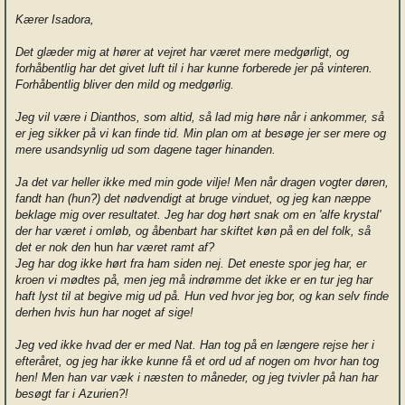
Kærer Isadora,
Det glæder mig at hører at vejret har været mere medgørligt, og
forhåbentlig har det givet luft til i har kunne forberede jer på vinteren.
Forhåbentlig bliver den mild og medgørlig.
Jeg vil være i Dianthos, som altid, så lad mig høre når i ankommer, så
er jeg sikker på vi kan finde tid. Min plan om at besøge jer ser mere og
mere usandsynlig ud som dagene tager hinanden.
Ja det var heller ikke med min gode vilje! Men når dragen vogter døren,
fandt han (hun?) det nødvendigt at bruge vinduet, og jeg kan næppe
beklage mig over resultatet. Jeg har dog hørt snak om en 'alfe krystal'
der har været i omløb, og åbenbart har skiftet køn på en del folk, så
det er nok den
hun
har været ramt af?
Jeg har dog ikke hørt fra ham siden nej. Det eneste spor jeg har, er
kroen vi mødtes på, men jeg må indrømme det ikke er en tur jeg har
haft lyst til at begive mig ud på. Hun ved hvor jeg bor, og kan selv finde
derhen hvis hun har noget af sige!
Jeg ved ikke hvad der er med Nat. Han tog på en længere rejse her i
efteråret, og jeg har ikke kunne få et ord ud af nogen om hvor han tog
hen! Men han var væk i næsten to måneder, og jeg tvivler på han har
besøgt far i Azurien?!