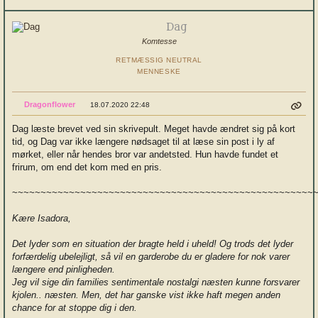
Dag
Komtesse
RETMÆSSIG NEUTRAL
MENNESKE
Dragonflower
18.07.2020 22:48
Dag læste brevet ved sin skrivepult. Meget havde ændret sig på kort
tid, og Dag var ikke længere nødsaget til at læse sin post i ly af
mørket, eller når hendes bror var andetsted. Hun havde fundet et
frirum, om end det kom med en pris.
~~~~~~~~~~~~~~~~~~~~~~~~~~~~~~~~~~~~~~~~~~~~~~~~~~~~~
Kære Isadora,
Det lyder som en situation der bragte held i uheld! Og trods det lyder
forfærdelig ubelejligt, så vil en garderobe du er gladere for nok varer
længere end pinligheden.
Jeg vil sige din families sentimentale nostalgi næsten kunne forsvarer
kjolen.. næsten. Men, det har ganske vist ikke haft megen anden
chance for at stoppe dig i den.